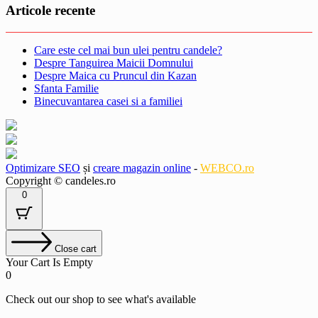
Articole recente
Care este cel mai bun ulei pentru candele?
Despre Tanguirea Maicii Domnului
Despre Maica cu Pruncul din Kazan
Sfanta Familie
Binecuvantarea casei si a familiei
Optimizare SEO
și
creare magazin online
-
WEBCO.ro
Copyright © candeles.ro
0
Close cart
Your Cart Is Empty
0
Check out our shop to see what's available