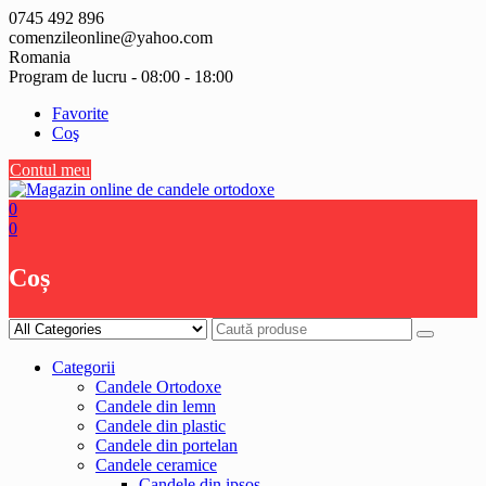
Skip
0745 492 896
to
comenzileonline@yahoo.com
content
Romania
Program de lucru - 08:00 - 18:00
Favorite
Coş
Contul meu
0
0
Coș
Categorii
Candele Ortodoxe
Candele din lemn
Candele din plastic
Candele din portelan
Candele ceramice
Candele din ipsos