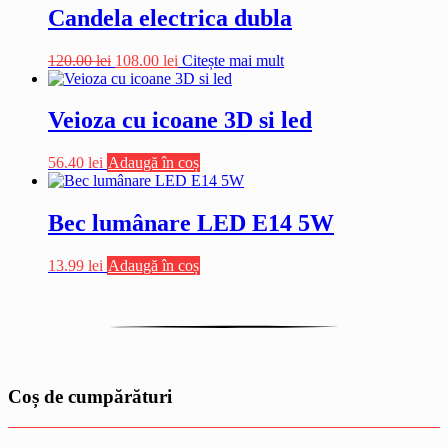
Candela electrica dubla
Prețul
Prețul
120.00
lei
108.00
lei
Citește mai mult
inițial
curent
a
este:
fost:
108.00 lei.
Veioza cu icoane 3D si led
120.00 lei.
56.40
lei
Adaugă în coș
Bec lumânare LED E14 5W
13.99
lei
Adaugă în coș
Coș de cumpărături