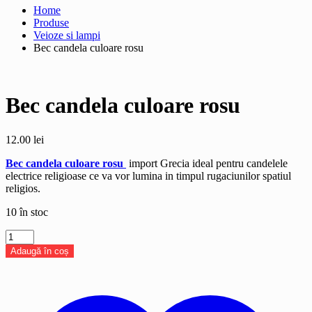
Home
Produse
Veioze si lampi
Bec candela culoare rosu
Bec candela culoare rosu
12.00
lei
Bec candela culoare rosu
import Grecia ideal pentru candelele
electrice religioase ce va vor lumina in timpul rugaciunilor spatiul
religios.
10 în stoc
Cantitate
Bec
Adaugă în coș
candela
culoare
rosu