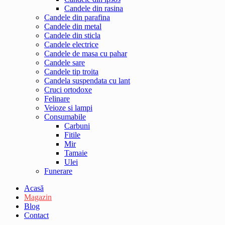
Candele din rasina
Candele din parafina
Candele din metal
Candele din sticla
Candele electrice
Candele de masa cu pahar
Candele sare
Candele tip troita
Candela suspendata cu lant
Cruci ortodoxe
Felinare
Veioze si lampi
Consumabile
Carbuni
Fitile
Mir
Tamaie
Ulei
Funerare
Acasă
Magazin
Blog
Contact