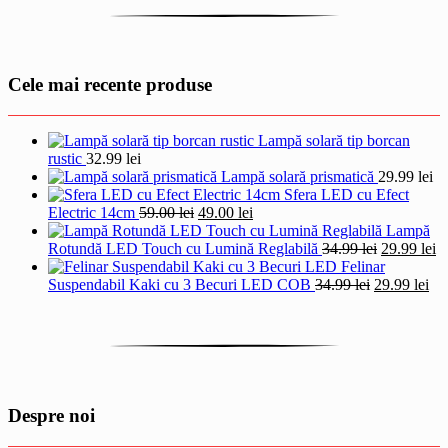
Cele mai recente produse
Lampă solară tip borcan
rustic
32.99
lei
Lampă solară prismatică
29.99
lei
Sfera LED cu Efect
Prețul
Prețul
Electric 14cm
59.00
lei
49.00
lei
inițial
curent
Lampă
a
este:
Prețul
Pr
Rotundă LED Touch cu Lumină Reglabilă
34.99
lei
29.99
lei
fost:
49.00 lei.
inițial
cu
Felinar
59.00 lei.
Prețul
a
Pre
es
Suspendabil Kaki cu 3 Becuri LED COB
34.99
lei
29.99
lei
inițial
fost:
cur
29
a
34.99 lei.
est
fost:
29.
34.99 lei.
Despre noi