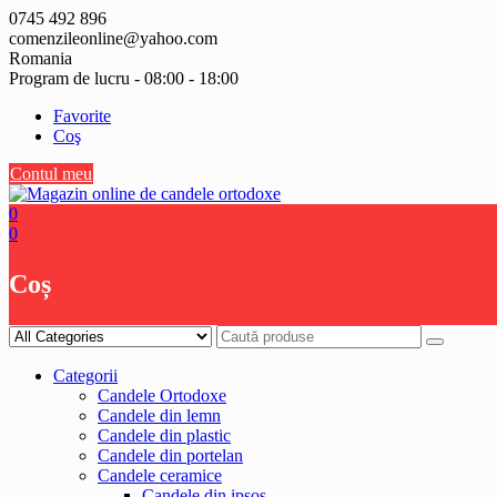
Skip
0745 492 896
to
comenzileonline@yahoo.com
content
Romania
Program de lucru - 08:00 - 18:00
Favorite
Coş
Contul meu
0
0
Coș
Categorii
Candele Ortodoxe
Candele din lemn
Candele din plastic
Candele din portelan
Candele ceramice
Candele din ipsos