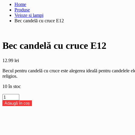
Home
Produse
Veioze si lampi
Bec candelă cu cruce E12
Bec candelă cu cruce E12
12.99
lei
Becul pentru candelă cu cruce este alegerea ideală pentru candelele el
religios.
10 în stoc
Cantitate
Bec
Adaugă în coș
candelă
cu
cruce
E12