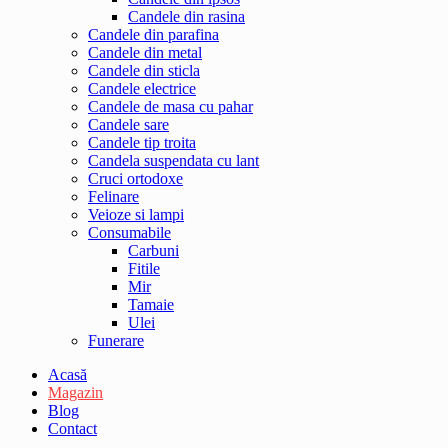
Candele din rasina
Candele din parafina
Candele din metal
Candele din sticla
Candele electrice
Candele de masa cu pahar
Candele sare
Candele tip troita
Candela suspendata cu lant
Cruci ortodoxe
Felinare
Veioze si lampi
Consumabile
Carbuni
Fitile
Mir
Tamaie
Ulei
Funerare
Acasă
Magazin
Blog
Contact