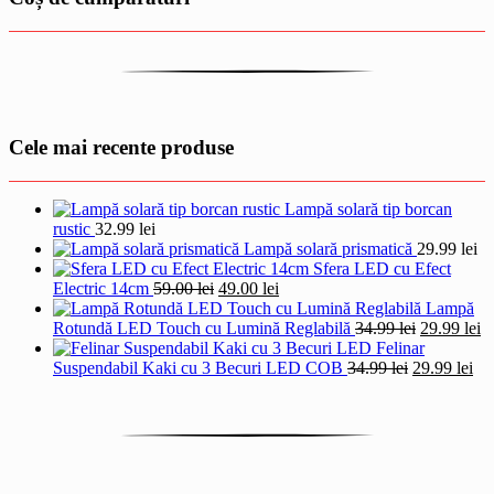
Cele mai recente produse
Lampă solară tip borcan
rustic
32.99
lei
Lampă solară prismatică
29.99
lei
Sfera LED cu Efect
Prețul
Prețul
Electric 14cm
59.00
lei
49.00
lei
inițial
curent
Lampă
a
este:
Prețul
Pr
Rotundă LED Touch cu Lumină Reglabilă
34.99
lei
29.99
lei
fost:
49.00 lei.
inițial
cu
Felinar
59.00 lei.
Prețul
a
Pre
es
Suspendabil Kaki cu 3 Becuri LED COB
34.99
lei
29.99
lei
inițial
fost:
cur
29
a
34.99 lei.
est
fost:
29.
34.99 lei.