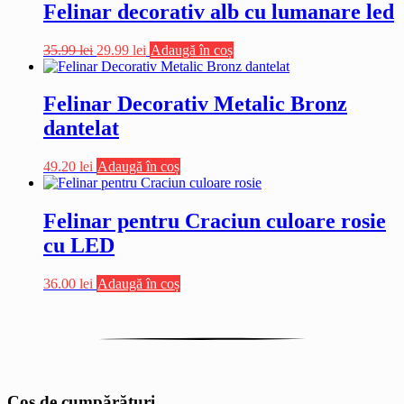
fost:
19.20 lei.
Felinar decorativ alb cu lumanare led
30.00 lei.
Prețul
Prețul
35.99
lei
29.99
lei
Adaugă în coș
inițial
curent
a
este:
fost:
29.99 lei.
Felinar Decorativ Metalic Bronz
35.99 lei.
dantelat
49.20
lei
Adaugă în coș
Felinar pentru Craciun culoare rosie
cu LED
36.00
lei
Adaugă în coș
Coș de cumpărături