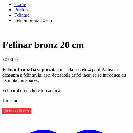
Home
Produse
Felinare
Felinar bronz 20 cm
Felinar bronz 20 cm
30.00
lei
Felinar bronz baza patrata
cu sticla pe cele 4 parti.Partea de
deasupra a felinarului este detasabila astfel incat sa se introduca cu
usurinta lumanarea.
Felinarul nu include lumanarea.
1 în stoc
Cantitate
Adaugă în coș
Felinar
bronz
20
cm