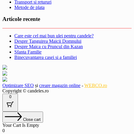
Transport si retururi
Metode de plata
Articole recente
Care este cel mai bun ulei pentru candele?
Despre Tanguirea Maicii Domnului
Despre Maica cu Pruncul din Kazan
Sfanta Familie
Binecuvantarea casei si a familiei
Optimizare SEO
și
creare magazin online
-
WEBCO.ro
Copyright © candeles.ro
0
Close cart
Your Cart Is Empty
0