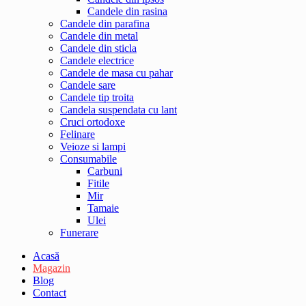
Candele din rasina
Candele din parafina
Candele din metal
Candele din sticla
Candele electrice
Candele de masa cu pahar
Candele sare
Candele tip troita
Candela suspendata cu lant
Cruci ortodoxe
Felinare
Veioze si lampi
Consumabile
Carbuni
Fitile
Mir
Tamaie
Ulei
Funerare
Acasă
Magazin
Blog
Contact