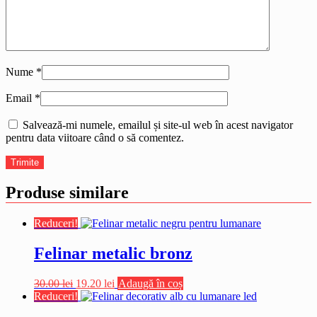
Nume
*
Email
*
Salvează-mi numele, emailul și site-ul web în acest navigator
pentru data viitoare când o să comentez.
Produse similare
Reduceri!
Felinar metalic bronz
Prețul
Prețul
30.00
lei
19.20
lei
Adaugă în coș
inițial
curent
Reduceri!
a
este: