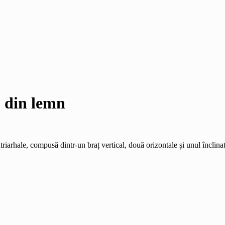
) din lemn
atriarhale, compusă dintr-un braț vertical, două orizontale și unul înclinat