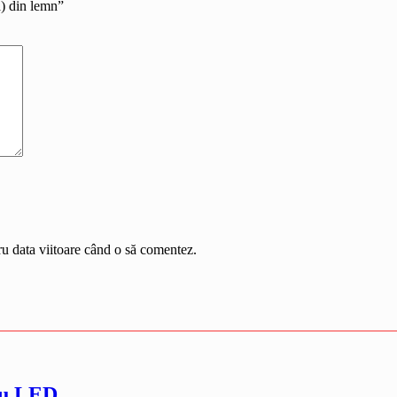
ă) din lemn”
ru data viitoare când o să comentez.
 cu LED