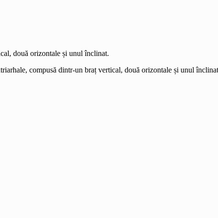
al, două orizontale și unul înclinat.
atriarhale, compusă dintr-un braț vertical, două orizontale și unul înclinat