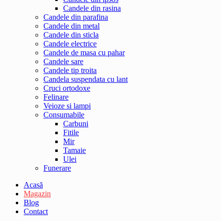
Candele din rasina
Candele din parafina
Candele din metal
Candele din sticla
Candele electrice
Candele de masa cu pahar
Candele sare
Candele tip troita
Candela suspendata cu lant
Cruci ortodoxe
Felinare
Veioze si lampi
Consumabile
Carbuni
Fitile
Mir
Tamaie
Ulei
Funerare
Acasă
Magazin
Blog
Contact