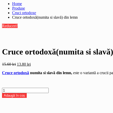
Home
Produse
Cruci ortodoxe
Cruce ortodoxă(numita si slavă) din lemn
Reduceri!
Cruce ortodoxă(numita si slavă
Prețul
Prețul
15.60
lei
13.80
lei
inițial
curent
Cruce ortodoxă
numita si slavă din lemn,
este o variantă a crucii p
a
este:
fost:
13.80 lei.
15.60 lei.
Cantitate
Cruce
Adaugă în coș
ortodoxă(numita
si
slavă)
din