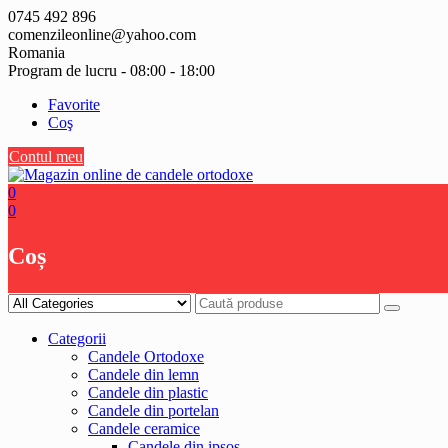
Skip
0745 492 896
to
comenzileonline@yahoo.com
content
Romania
Program de lucru - 08:00 - 18:00
Favorite
Coş
Contul meu
0
0
Coș
Categorii
Candele Ortodoxe
Candele din lemn
Candele din plastic
Candele din portelan
Candele ceramice
Candele din ipsos