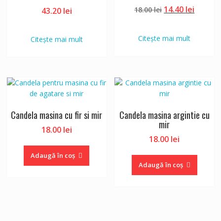
Prețul
Prețul
14.40
lei
18.00
lei
43.20
lei
inițial
curent
a
este:
Citește mai mult
Citește mai mult
fost:
14.40 le
18.00 lei.
Candela masina cu fir si mir
Candela masina argintie cu
mir
18.00
lei
18.00
lei
Adaugă în coș
Adaugă în coș