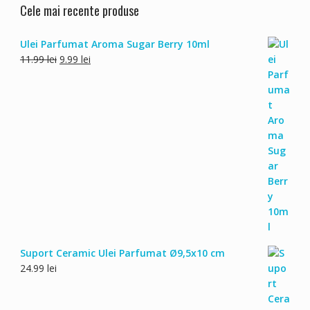
Cele mai recente produse
Ulei Parfumat Aroma Sugar Berry 10ml
Prețul
Prețul
11.99
lei
9.99
lei
inițial
curent
a
este:
fost:
9.99 lei.
11.99 lei.
Suport Ceramic Ulei Parfumat Ø9,5x10 cm
24.99
lei