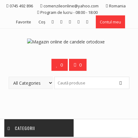
Skip
0745 492 896
comenzileonline@yahoo.com
Romania
to
Program de lucru - 08:00 - 18:00
content
Favorite
Coş
Contul meu
0
0
CATEGORII