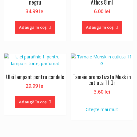
negru
Athos 8 ml
34.99
lei
6.00
lei
Adaugă în coș
Adaugă în coș
Ulei lampant pentru candele
Tamaie aromatizata Musk in
cutiuta 11 Gr
29.99
lei
3.60
lei
Adaugă în coș
Citește mai mult