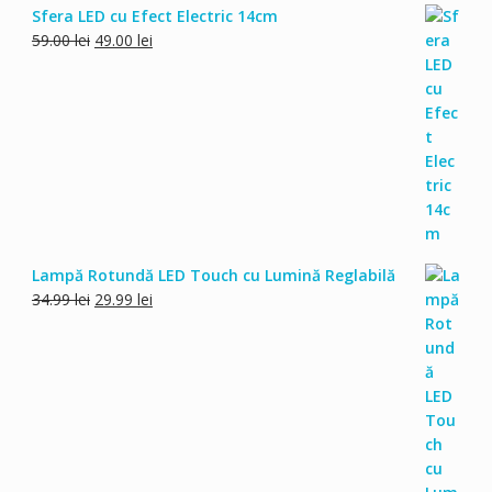
Sfera LED cu Efect Electric 14cm
Prețul
Prețul
59.00
lei
49.00
lei
inițial
curent
a
este:
fost:
49.00 lei.
59.00 lei.
Lampă Rotundă LED Touch cu Lumină Reglabilă
Prețul
Prețul
34.99
lei
29.99
lei
inițial
curent
a
este:
fost:
29.99 lei.
34.99 lei.