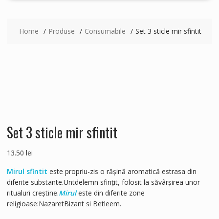
Home
Produse
Consumabile
Set 3 sticle mir sfintit
Set 3 sticle mir sfintit
13.50
lei
Mirul sfintit
este propriu-zis o rășină aromatică estrasa din
diferite substante.Untdelemn sfințit, folosit la săvârșirea unor
ritualuri creștine.
Mirul
este din diferite zone
religioase:NazaretBizant si Betleem.