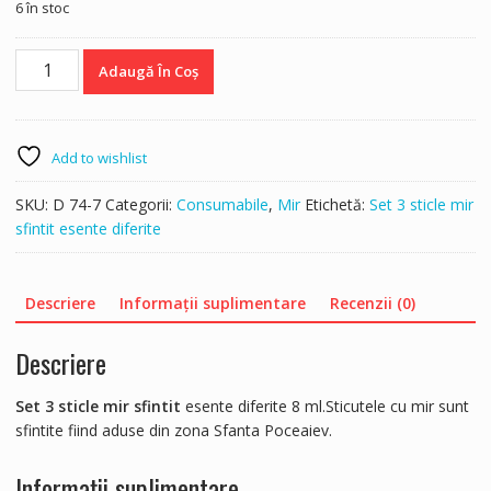
6 în stoc
Cantitate
Adaugă În Coș
Set
3
sticle
mir
Add to wishlist
sfintit
SKU:
D 74-7
Categorii:
Consumabile
,
Mir
Etichetă:
Set 3 sticle mir
sfintit esente diferite
Descriere
Informații suplimentare
Recenzii (0)
Descriere
Set 3 sticle mir sfintit
esente diferite 8 ml.Sticutele cu mir sunt
sfintite fiind aduse din zona Sfanta Poceaiev.
Informații suplimentare