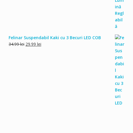
Felinar Suspendabil Kaki cu 3 Becuri LED COB
Prețul
Prețul
34.99
lei
29.99
lei
inițial
curent
a
este:
fost:
29.99 lei.
34.99 lei.