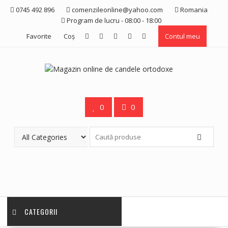
Skip
0745 492 896
comenzileonline@yahoo.com
Romania
to
Program de lucru - 08:00 - 18:00
content
Favorite
Coş
Contul meu
0
0
CATEGORII