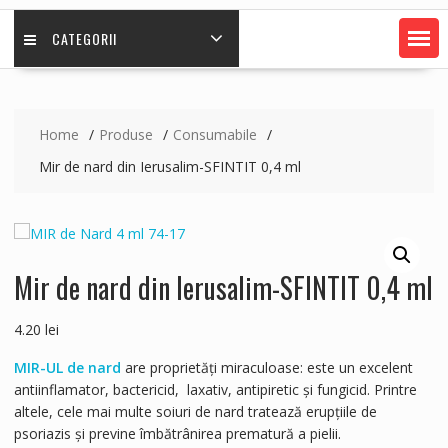
CATEGORII
Home
Produse
Consumabile
Mir de nard din Ierusalim-SFINTIT 0,4 ml
Mir de nard din Ierusalim-SFINTIT 0,4 ml
4.20
lei
MIR-UL de nard
are proprietăţi miraculoase: este un excelent
antiinflamator, bactericid, laxativ, antipiretic şi fungicid. Printre
altele, cele mai multe soiuri de nard tratează erupţiile de
psoriazis şi previne îmbătrânirea prematură a pielii.