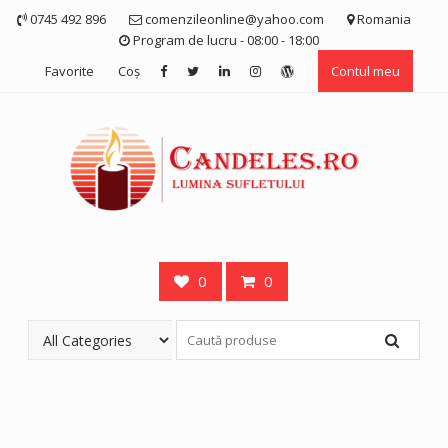
Skip
0745 492 896
comenzileonline@yahoo.com
Romania
to
Program de lucru - 08:00 - 18:00
content
Favorite
Coş
Contul meu
0
0