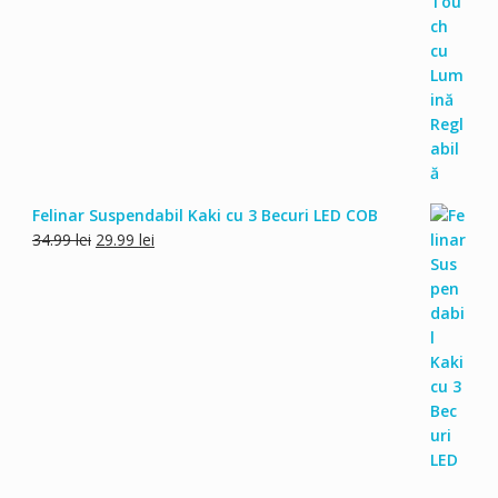
Felinar Suspendabil Kaki cu 3 Becuri LED COB
Prețul
Prețul
34.99
lei
29.99
lei
inițial
curent
a
este:
fost:
29.99 lei.
34.99 lei.