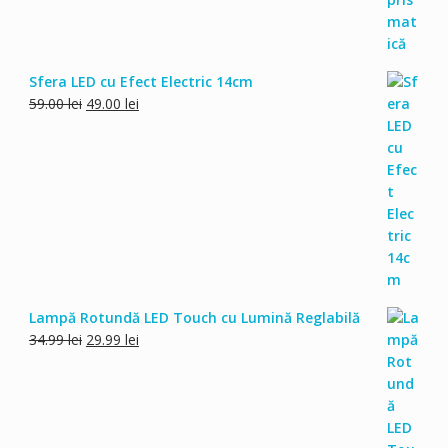
Sfera LED cu Efect Electric 14cm
Prețul
Prețul
59.00
lei
49.00
lei
inițial
curent
a
este:
fost:
49.00 lei.
59.00 lei.
Lampă Rotundă LED Touch cu Lumină Reglabilă
Prețul
Prețul
34.99
lei
29.99
lei
inițial
curent
a
este:
fost:
29.99 lei.
34.99 lei.