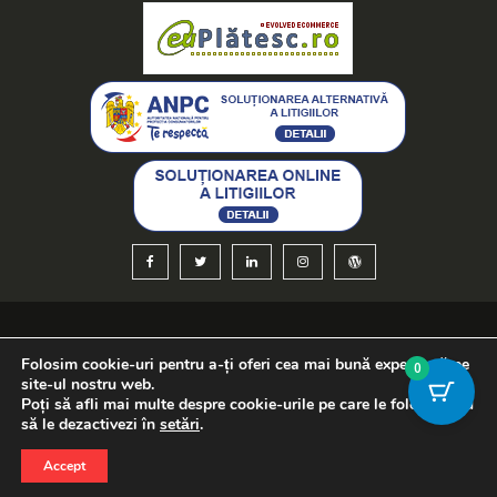
Optimizare SEO
și
creare magazin online
-
WEBCO.ro
Folosim cookie-uri pentru a-ți oferi cea mai bună experiență pe
0
site-ul nostru web.
Poți să afli mai multe despre cookie-urile pe care le folosim sau
să le dezactivezi în
setări
.
Copyright © candeles.ro
Accept