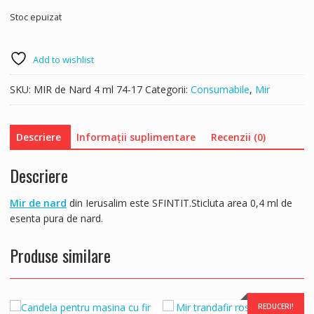
Stoc epuizat
Add to wishlist
SKU:
MIR de Nard 4 ml 74-17
Categorii:
Consumabile
,
Mir
Descriere
Informații suplimentare
Recenzii (0)
Descriere
Mir de nard
din Ierusalim este SFINTIT.Sticluta area 0,4 ml de
esenta pura de nard.
Produse similare
REDUCERI!