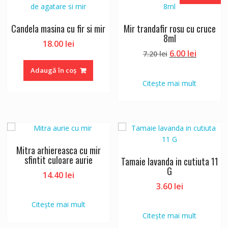
Candela masina cu fir si mir
Mir trandafir rosu cu cruce
8ml
18.00
lei
Prețul
Prețul
6.00
lei
7.20
lei
inițial
curent
Adaugă în coș
a
este:
Citește mai mult
fost:
6.00 lei.
7.20 lei.
Mitra arhiereasca cu mir
sfintit culoare aurie
Tamaie lavanda in cutiuta 11
G
14.40
lei
3.60
lei
Citește mai mult
Citește mai mult