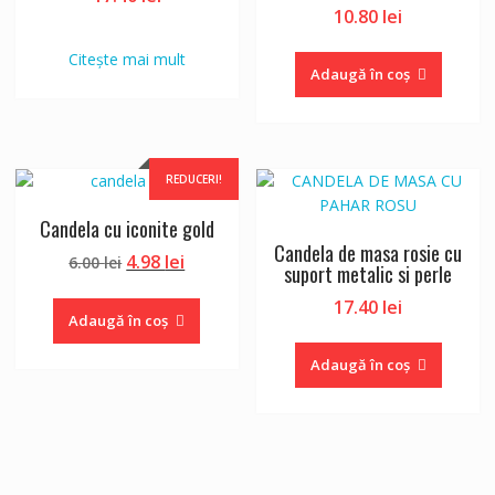
10.80
lei
Citește mai mult
Adaugă în coș
REDUCERI!
Candela cu iconite gold
Candela de masa rosie cu
Prețul
Prețul
4.98
lei
6.00
lei
suport metalic si perle
inițial
curent
17.40
lei
a
este:
Adaugă în coș
fost:
4.98 lei.
6.00 lei.
Adaugă în coș