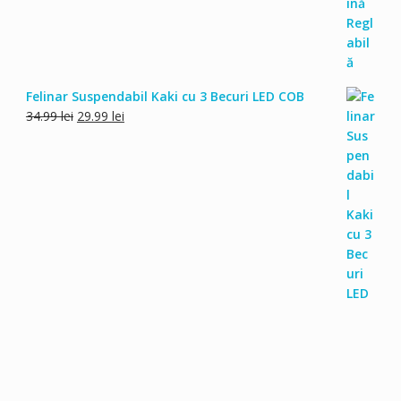
Felinar Suspendabil Kaki cu 3 Becuri LED COB
Prețul
Prețul
34.99
lei
29.99
lei
inițial
curent
a
este:
fost:
29.99 lei.
34.99 lei.