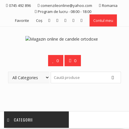
Skip
0745 492 896
comenzileonline@yahoo.com
Romania
to
Program de lucru - 08:00 - 18:00
content
Favorite
Coş
Contul meu
0
0
CATEGORII