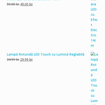
Prețul
Prețul
59.00
lei
49.00
lei
inițial
curent
a
este:
fost:
49.00 lei.
59.00 lei.
Lampă Rotundă LED Touch cu Lumină Reglabilă
Prețul
Prețul
34.99
lei
29.99
lei
inițial
curent
a
este:
fost:
29.99 lei.
34.99 lei.