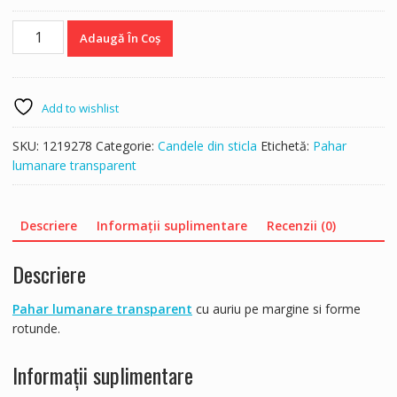
Cantitate
Adaugă În Coș
1219278
Pahar
lumanare
6X7.8
Add to wishlist
TRAN
SKU:
1219278
Categorie:
Candele din sticla
Etichetă:
Pahar
lumanare transparent
Descriere
Informații suplimentare
Recenzii (0)
Descriere
Pahar lumanare transparent
cu auriu pe margine si forme
rotunde.
Informații suplimentare