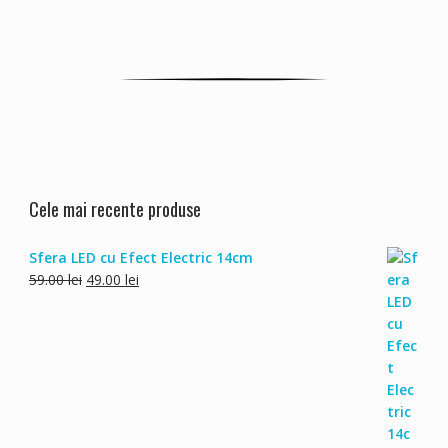
Cele mai recente produse
Sfera LED cu Efect Electric 14cm
Prețul
Prețul
59.00
lei
49.00
lei
inițial
curent
a
este:
fost:
49.00 lei.
59.00 lei.