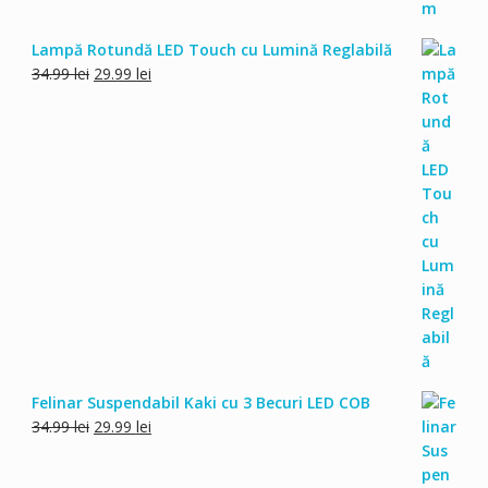
Lampă Rotundă LED Touch cu Lumină Reglabilă
Prețul
Prețul
34.99
lei
29.99
lei
inițial
curent
a
este:
fost:
29.99 lei.
34.99 lei.
Felinar Suspendabil Kaki cu 3 Becuri LED COB
Prețul
Prețul
34.99
lei
29.99
lei
inițial
curent
a
este: