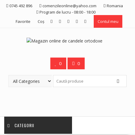
Skip
0745 492 896
comenzileonline@yahoo.com
Romania
to
Program de lucru - 08:00 - 18:00
content
Favorite
Coş
Contul meu
0
0
CATEGORII