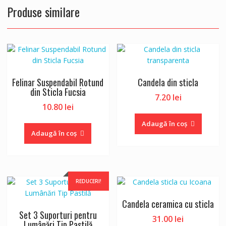
Produse similare
Felinar Suspendabil Rotund
Candela din sticla
din Sticla Fucsia
7.20
lei
10.80
lei
Adaugă în coș
Adaugă în coș
REDUCERI!
Candela ceramica cu sticla
Set 3 Suporturi pentru
31.00
lei
Lumânări Tip Pastilă