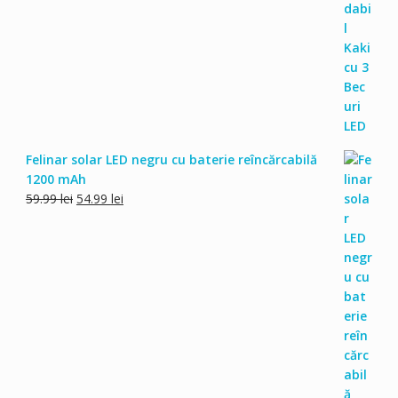
fost:
29.99 lei.
34.99 lei.
Felinar solar LED negru cu baterie reîncărcabilă
1200 mAh
Prețul
Prețul
59.99
lei
54.99
lei
inițial
curent
a
este:
fost:
54.99 lei.
59.99 lei.