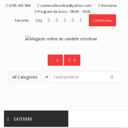
Skip
0745 492 896
comenzileonline@yahoo.com
Romania
to
Program de lucru - 08:00 - 18:00
content
Favorite
Coş
Contul meu
0
0
CATEGORII