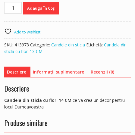
Cantitate
Adaugă În Coș
Candela
din
sticla
cu
Add to wishlist
flori
14
SKU:
413973
Categorie:
Candele din sticla
Etichetă:
Candela din
CM
sticla cu flori 13 CM
Descriere
Informații suplimentare
Recenzii (0)
Descriere
Candela din sticla cu flori 14 CM
ce va crea un decor pentru
locul Dumeavoastra.
Produse similare