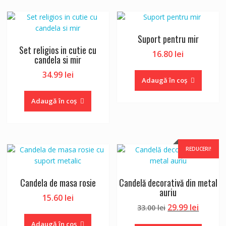
Suport pentru mir
Set religios in cutie cu
16.80
lei
candela si mir
34.99
lei
Adaugă în coș
Adaugă în coș
REDUCERI!
Candela de masa rosie
Candelă decorativă din metal
auriu
15.60
lei
Prețul
Prețul
29.99
lei
33.00
lei
inițial
curent
Adaugă în coș