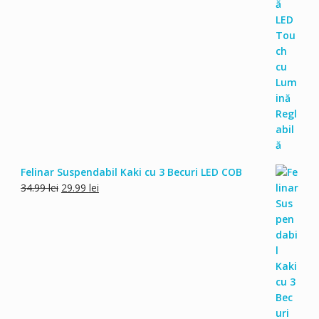
fost:
29.99 lei.
34.99 lei.
Felinar Suspendabil Kaki cu 3 Becuri LED COB
Prețul
Prețul
34.99
lei
29.99
lei
inițial
curent
a
este:
fost:
29.99 lei.
34.99 lei.