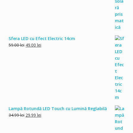
Sfera LED cu Efect Electric 14cm
Prețul
Prețul
59.00
lei
49.00
lei
inițial
curent
a
este:
fost:
49.00 lei.
59.00 lei.
Lampă Rotundă LED Touch cu Lumină Reglabilă
Prețul
Prețul
34.99
lei
29.99
lei
inițial
curent
a
este: