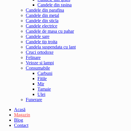
Candele din rasina
Candele din parafina
Candele din metal
Candele din sticla
Candele electrice
Candele de masa cu pahar
Candele sare
Candele tip troita
Candela suspendata cu lant
Cruci ortodoxe
Felinare
Veioze si lampi
Consumabile
Carbuni
Fitile
Mir
Tamaie
Ulei
Funerare
Acasă
Magazin
Blog
Contact