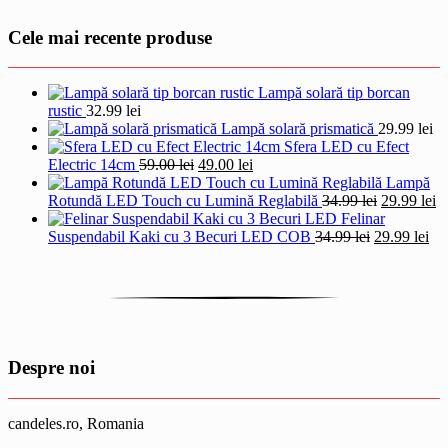
Cele mai recente produse
Lampă solară tip borcan
rustic
32.99
lei
Lampă solară prismatică
29.99
lei
Sfera LED cu Efect
Prețul
Prețul
Electric 14cm
59.00
lei
49.00
lei
inițial
curent
Lampă
a
este:
Prețul
Pr
Rotundă LED Touch cu Lumină Reglabilă
34.99
lei
29.99
lei
fost:
49.00 lei.
inițial
cu
Felinar
59.00 lei.
Prețul
a
Pre
es
Suspendabil Kaki cu 3 Becuri LED COB
34.99
lei
29.99
lei
inițial
fost:
cur
29
a
34.99 lei.
est
fost:
29.
34.99 lei.
Despre noi
candeles.ro, Romania