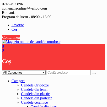
Skip
0745 492 896
to
comenzileonline@yahoo.com
content
Romania
Program de lucru - 08:00 - 18:00
Favorite
Coş
Contul meu
0
0
Coș
Categorii
Candele Ortodoxe
Candele din lemn
Candele din plastic
Candele din portelan
Candele ceramice
Candele din ipsos