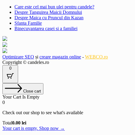
Care este cel mai bun ulei pentru candele?
Despre Tanguirea Maicii Domnului
Despre Maica cu Pruncul din Kazan
Sfanta Familie
Binecuvantarea casei si a familiei
Optimizare SEO
și
creare magazin online
-
WEBCO.ro
Copyright © candeles.ro
0
Close cart
Your Cart Is Empty
0
Check out our shop to see what's available
Cart
Total
0.00
lei
Total:
Your cart is empty. Shop now →