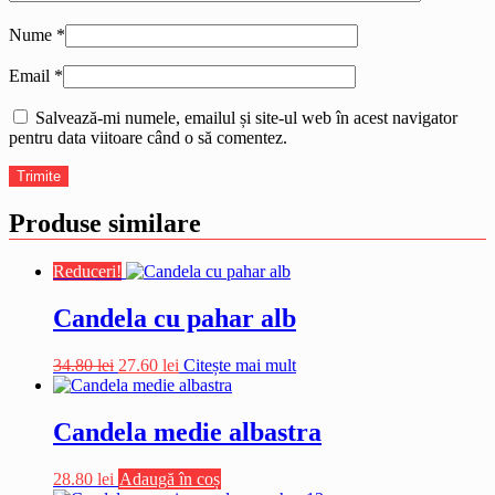
Nume
*
Email
*
Salvează-mi numele, emailul și site-ul web în acest navigator
pentru data viitoare când o să comentez.
Produse similare
Reduceri!
Candela cu pahar alb
Prețul
Prețul
34.80
lei
27.60
lei
Citește mai mult
inițial
curent
a
este:
fost:
27.60 lei.
Candela medie albastra
34.80 lei.
28.80
lei
Adaugă în coș