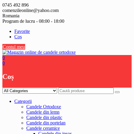
Skip
0745 492 896
to
comenzileonline@yahoo.com
content
Romania
Program de lucru - 08:00 - 18:00
Favorite
Coş
Contul meu
0
0
Coș
Categorii
Candele Ortodoxe
Candele din lemn
Candele din plastic
Candele din portelan
Candele ceramice
Candele din ipsos