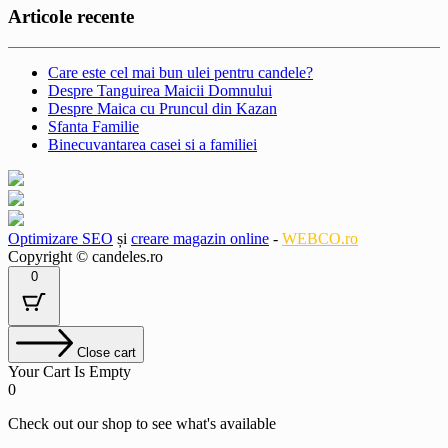
Articole recente
Care este cel mai bun ulei pentru candele?
Despre Tanguirea Maicii Domnului
Despre Maica cu Pruncul din Kazan
Sfanta Familie
Binecuvantarea casei si a familiei
Optimizare SEO
și
creare magazin online
-
WEBCO.ro
Copyright © candeles.ro
0
Close cart
Your Cart Is Empty
0
Check out our shop to see what's available