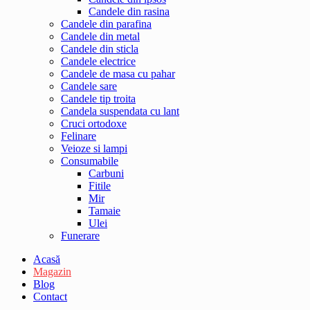
Candele din rasina
Candele din parafina
Candele din metal
Candele din sticla
Candele electrice
Candele de masa cu pahar
Candele sare
Candele tip troita
Candela suspendata cu lant
Cruci ortodoxe
Felinare
Veioze si lampi
Consumabile
Carbuni
Fitile
Mir
Tamaie
Ulei
Funerare
Acasă
Magazin
Blog
Contact