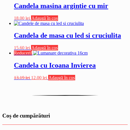
Candela masina argintie cu mir
18.00
lei
Adaugă în coș
Candela de masa cu led si cruciulita
15.60
lei
Adaugă în coș
Reduceri!
Candela cu Icoana Invierea
Prețul
Prețul
13.19
lei
12.00
lei
Adaugă în coș
inițial
curent
a
este:
fost:
12.00 lei.
13.19 lei.
Coș de cumpărături