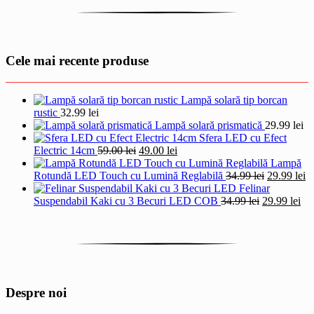
Cele mai recente produse
Lampă solară tip borcan
rustic
32.99
lei
Lampă solară prismatică
29.99
lei
Sfera LED cu Efect
Prețul
Prețul
Electric 14cm
59.00
lei
49.00
lei
inițial
curent
Lampă
a
este:
Prețul
Pr
Rotundă LED Touch cu Lumină Reglabilă
34.99
lei
29.99
lei
fost:
49.00 lei.
inițial
cu
Felinar
59.00 lei.
Prețul
a
Pre
es
Suspendabil Kaki cu 3 Becuri LED COB
34.99
lei
29.99
lei
inițial
fost:
cur
29
a
34.99 lei.
est
fost:
29.
34.99 lei.
Despre noi