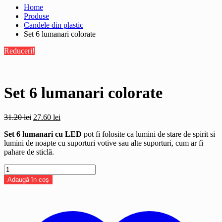
Home
Produse
Candele din plastic
Set 6 lumanari colorate
Reduceri!
Set 6 lumanari colorate
Prețul
Prețul
31.20
lei
27.60
lei
inițial
curent
Set 6 lumanari
cu LED
pot fi folosite ca lumini de stare de spirit si
a
este:
lumini de noapte cu suporturi votive sau alte suporturi, cum ar fi
fost:
27.60 lei.
pahare de sticlă.
31.20 lei.
Cantitate
Set
Adaugă în coș
6
lumanari
colorate