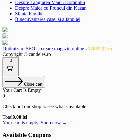
Despre Tanguirea Maicii Domnului
Despre Maica cu Pruncul din Kazan
Sfanta Familie
Binecuvantarea casei si a familiei
Optimizare SEO
și
creare magazin online
-
WEBCO.ro
Copyright © candeles.ro
0
Close cart
Your Cart Is Empty
0
Check out our shop to see what's available
Cart
Total
0.00
lei
Total:
Your cart is empty. Shop now →
Available Coupons