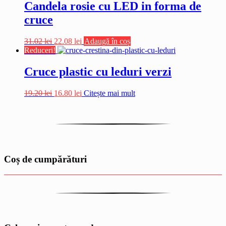
Candela rosie cu LED in forma de
cruce
Prețul
Prețul
31.02
lei
22.08
lei
Adaugă în coș
inițial
curent
Reduceri!
a
este:
fost:
22.08 lei.
Cruce plastic cu leduri verzi
31.02 lei.
Prețul
Prețul
19.20
lei
16.80
lei
Citește mai mult
inițial
curent
a
este:
fost:
16.80 lei.
19.20 lei.
Coș de cumpărături