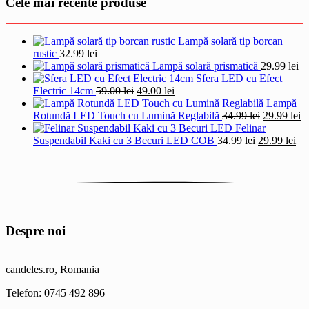
Cele mai recente produse
Lampă solară tip borcan
rustic
32.99
lei
Lampă solară prismatică
29.99
lei
Sfera LED cu Efect
Prețul
Prețul
Electric 14cm
59.00
lei
49.00
lei
inițial
curent
Lampă
a
este:
Prețul
Pr
Rotundă LED Touch cu Lumină Reglabilă
34.99
lei
29.99
lei
fost:
49.00 lei.
inițial
cu
Felinar
59.00 lei.
Prețul
a
Pre
es
Suspendabil Kaki cu 3 Becuri LED COB
34.99
lei
29.99
lei
inițial
fost:
cur
29
a
34.99 lei.
est
fost:
29.
34.99 lei.
Despre noi
candeles.ro, Romania
Telefon: 0745 492 896