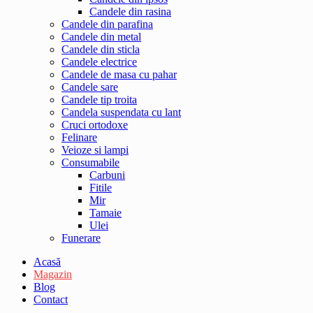
Candele din rasina
Candele din parafina
Candele din metal
Candele din sticla
Candele electrice
Candele de masa cu pahar
Candele sare
Candele tip troita
Candela suspendata cu lant
Cruci ortodoxe
Felinare
Veioze si lampi
Consumabile
Carbuni
Fitile
Mir
Tamaie
Ulei
Funerare
Acasă
Magazin
Blog
Contact