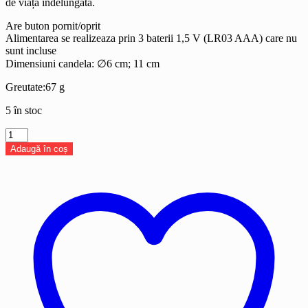
de viață îndelungată.
Are buton pornit/oprit
Alimentarea se realizeaza prin 3 baterii 1,5 V (LR03 AAA) care nu
sunt incluse
Dimensiuni candela: ∅6 cm; 11 cm
Greutate:67 g
5 în stoc
Cantitate
Lumanare
Adaugă în coș
Led
efect
flacara
reala