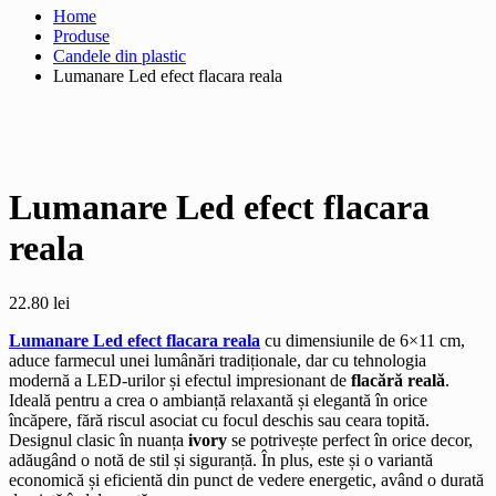
Home
Produse
Candele din plastic
Lumanare Led efect flacara reala
Lumanare Led efect flacara
reala
22.80
lei
Lumanare Led efect flacara reala
cu dimensiunile de 6×11 cm,
aduce farmecul unei lumânări tradiționale, dar cu tehnologia
modernă a LED-urilor și efectul impresionant de
flacără reală
.
Ideală pentru a crea o ambianță relaxantă și elegantă în orice
încăpere, fără riscul asociat cu focul deschis sau ceara topită.
Designul clasic în nuanța
ivory
se potrivește perfect în orice decor,
adăugând o notă de stil și siguranță. În plus, este și o variantă
economică și eficientă din punct de vedere energetic, având o durată