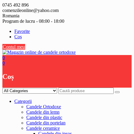
Skip
0745 492 896
to
comenzileonline@yahoo.com
content
Romania
Program de lucru - 08:00 - 18:00
Favorite
Coş
Contul meu
0
0
Coș
Categorii
Candele Ortodoxe
Candele din lemn
Candele din plastic
Candele din portelan
Candele ceramice
Candele din ipsos