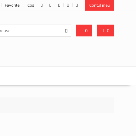
Favorite
Coş
Contul meu
0
0