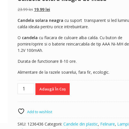
Prețul
Prețul
23.99
lei
19.99
lei
inițial
curent
Candela solara neagra
cu suport transparent si led lumin
a
este:
calda ideala pentru orice intrebuintare.
fost:
19.99 lei.
23.99 lei.
O
candela
cu flacara de culoare alba calda. Cu buton de
pornire/oprire si o baterie reincarcabila de tip AAA Ni-MH de
1.2V 100mAh.
Durata de functionare 8-10 ore.
Alimentare de la razele soarelui, fara fir, ecologic.
Cantitate
Adaugă În Coș
Candela
solara
neagra
de
Add to wishlist
Masa
SKU:
1236436
Categorii:
Candele din plastic
,
Felinare
,
Lampi