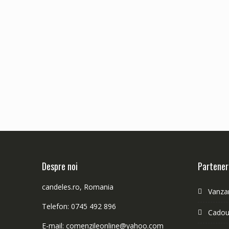
Despre noi
Partener
candeles.ro, Romania
Vanzar
Telefon: 0745 492 896
Cadour
E-mail: comenzileonline@yahoo.com