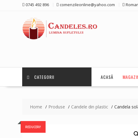
Skip
0745 492 896
comenzileonline@yahoo.com
Roman
to
content
CATEGORII
ACASĂ
MAGAZI
Home
Produse
Candele din plastic
Candela so
REDUCERI!