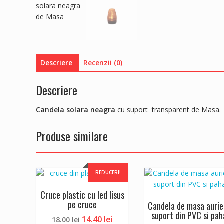
Descriere
Recenzii (0)
Descriere
Candela solara neagra
cu suport transparent de Masa.
Produse similare
REDUCERI!
Cruce plastic cu led Iisus
pe cruce
Candela de masa aurie
suport din PVC si pah
Prețul
Prețul
14.40
lei
18.00
lei