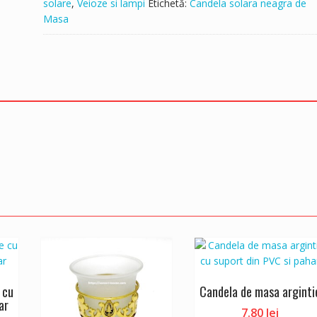
solare
,
Veioze si lampi
Etichetă:
Candela solara neagra de
Masa
 cu
Candela de masa arginti
ar
7.80
lei