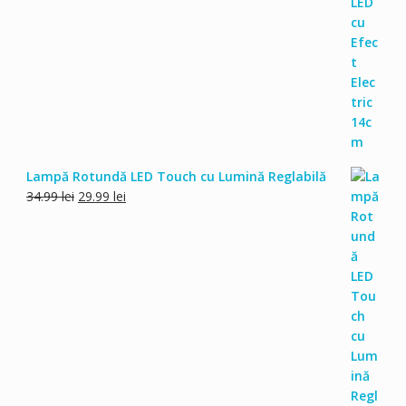
inițial
curent
a
este:
fost:
49.00 lei.
59.00 lei.
Lampă Rotundă LED Touch cu Lumină Reglabilă
Prețul
Prețul
34.99
lei
29.99
lei
inițial
curent
a
este:
fost:
29.99 lei.
34.99 lei.