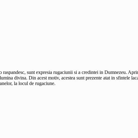
o raspandesc, sunt expresia rugaciunii si a credintei in Dumnezeu. Aprind
lumina divina. Din acest motiv, acestea sunt prezente atat in sfintele laca
oanelor, la locul de rugaciune.