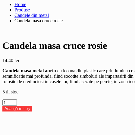
Home
Produse
Candele din metal
Candela masa cruce rosie
Candela masa cruce rosie
14.40
lei
Candela masa metal auriu
cu icoana din plastic care prin lumina ce 
semnificatie mai profunda, fiind socotite simboluri ale impartasirii din 
folosite de credinciosi in casele lor, fiind asezate pe perete, in zona ic
5 în stoc
Cantitate
Candela
Adaugă în coș
masa
cruce
rosie