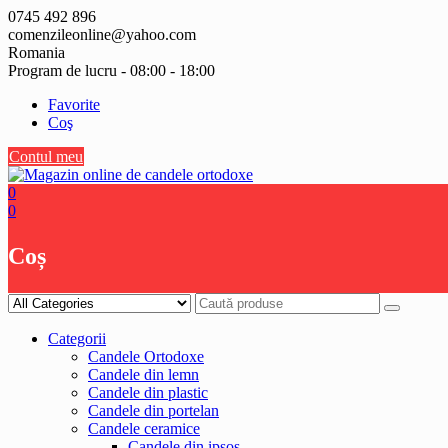
Skip
0745 492 896
to
comenzileonline@yahoo.com
content
Romania
Program de lucru - 08:00 - 18:00
Favorite
Coş
Contul meu
0
0
Coș
Categorii
Candele Ortodoxe
Candele din lemn
Candele din plastic
Candele din portelan
Candele ceramice
Candele din ipsos