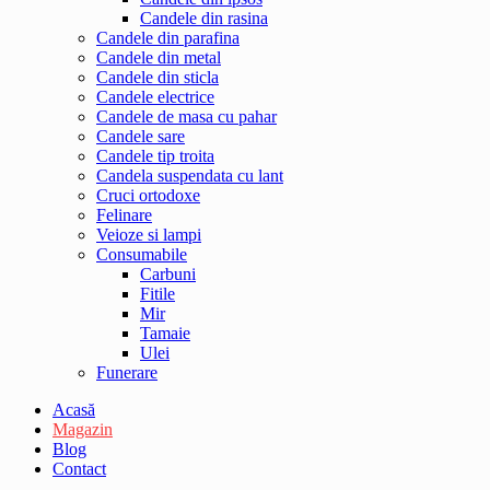
Candele din rasina
Candele din parafina
Candele din metal
Candele din sticla
Candele electrice
Candele de masa cu pahar
Candele sare
Candele tip troita
Candela suspendata cu lant
Cruci ortodoxe
Felinare
Veioze si lampi
Consumabile
Carbuni
Fitile
Mir
Tamaie
Ulei
Funerare
Acasă
Magazin
Blog
Contact