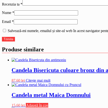
Recenzia ta
*
Nume
*
Email
*
Salvează-mi numele, emailul și site-ul web în acest navigator pent
Produse similare
Candela Bisericuta culoare bronz din 
87.60
lei
Citește mai mult
Candela metal Maica Domnului
15.60
lei
Adaugă în coș