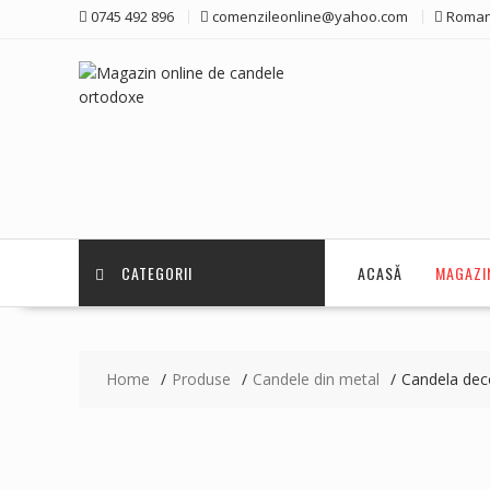
Skip
0745 492 896
comenzileonline@yahoo.com
Roman
to
content
CATEGORII
ACASĂ
MAGAZI
Home
Produse
Candele din metal
Candela dec