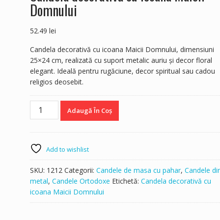
Domnului
52.49
lei
Candela decorativă cu icoana Maicii Domnului, dimensiuni
25×24 cm, realizată cu suport metalic auriu și decor floral
elegant. Ideală pentru rugăciune, decor spiritual sau cadou
religios deosebit.
Cantitate
Adaugă În Coș
Candela
decorativă
cu
icoana
Add to wishlist
Maicii
Domnului
SKU:
1212
Categorii:
Candele de masa cu pahar
,
Candele di
metal
,
Candele Ortodoxe
Etichetă:
Candela decorativă cu
icoana Maicii Domnului