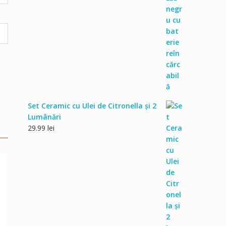
fost:
54.99 lei.
59.99 lei.
Set Ceramic cu Ulei de Citronella și 2
Lumânări
29.99
lei
e