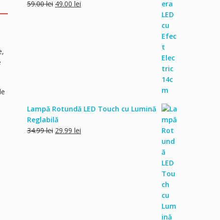
Prețul
Prețul
59.00
lei
49.00
lei
inițial
curent
a
este:
fost:
49.00 lei.
59.00 lei.
e,
e
de
Lampă Rotundă LED Touch cu Lumină
Reglabilă
Prețul
Prețul
34.99
lei
29.99
lei
inițial
curent
a
este:
fost:
29.99 lei.
34.99 lei.