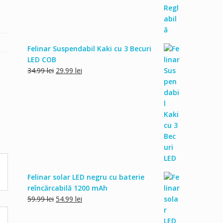
Felinar Suspendabil Kaki cu 3 Becuri
LED COB
Prețul
Prețul
34.99
lei
29.99
lei
inițial
curent
a
este:
fost:
29.99 lei.
34.99 lei.
Felinar solar LED negru cu baterie
reîncărcabilă 1200 mAh
Prețul
Prețul
59.99
lei
54.99
lei
inițial
curent
a
este: