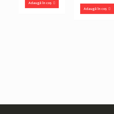
inițial
Adaugă în coș
a
Adaugă în coș
fost:
21.60 lei.