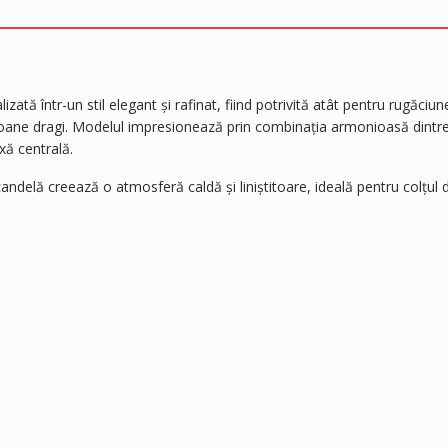
izată într-un stil elegant și rafinat, fiind potrivită atât pentru rugăciun
rsoane dragi. Modelul impresionează prin combinația armonioasă dintr
xă centrală.
ndelă creează o atmosferă caldă și liniștitoare, ideală pentru colțul 