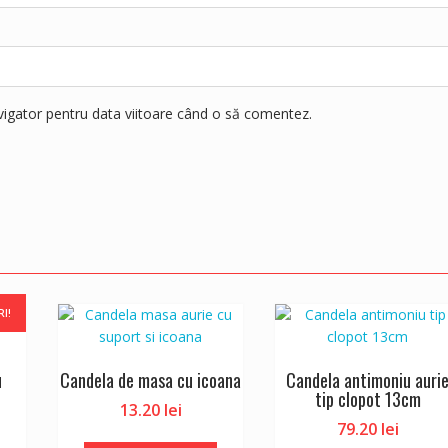
avigator pentru data viitoare când o să comentez.
RI!
u
Candela de masa cu icoana
Candela antimoniu auri
tip clopot 13cm
13.20
lei
Prețul
79.20
lei