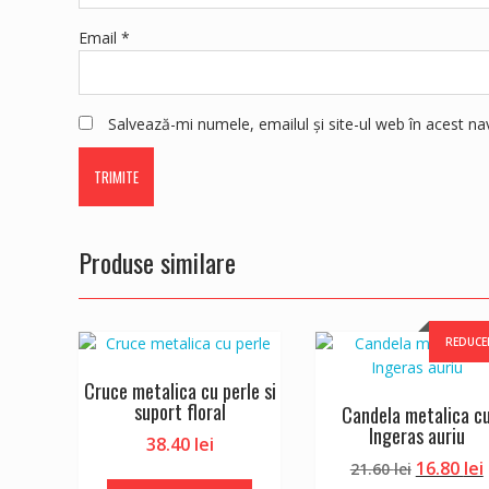
Email
*
Salvează-mi numele, emailul și site-ul web în acest n
Produse similare
REDUCE
Cruce metalica cu perle si
suport floral
Candela metalica c
Ingeras auriu
38.40
lei
Prețul
16.80
lei
21.60
lei