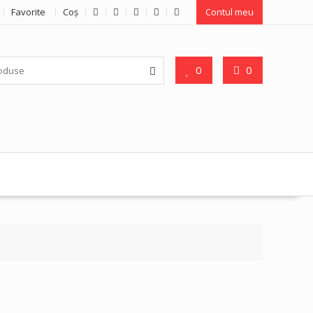
Favorite
Coş
Contul meu
0
0