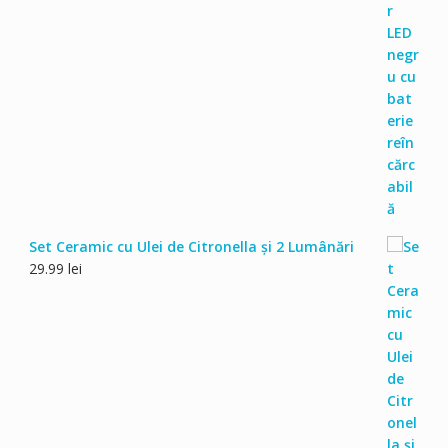
inițial
curent
a
este:
fost:
54.99 lei.
59.99 lei.
Set Ceramic cu Ulei de Citronella și 2 Lumânări
29.99
lei