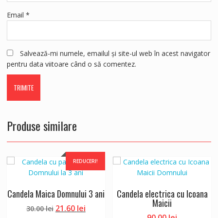
Email
*
Salvează-mi numele, emailul și site-ul web în acest navigator
pentru data viitoare când o să comentez.
Produse similare
REDUCERI!
Candela Maica Domnului 3 ani
Candela electrica cu Icoana
Maicii
Prețul
Prețul
21.60
lei
30.00
lei
90.00
lei