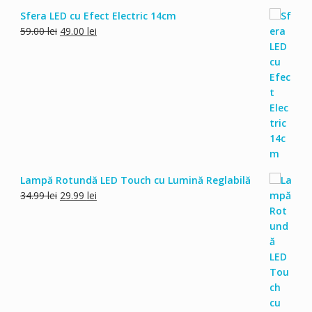
Sfera LED cu Efect Electric 14cm
Prețul
Prețul
59.00
lei
49.00
lei
inițial
curent
a
este:
fost:
49.00 lei.
59.00 lei.
Lampă Rotundă LED Touch cu Lumină Reglabilă
Prețul
Prețul
34.99
lei
29.99
lei
inițial
curent
a
este:
fost:
29.99 lei.
34.99 lei.