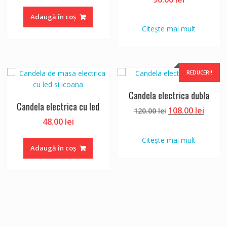
inițial
curent
a
este:
Adaugă în coș
fost:
21.60 lei.
Citește mai mult
30.00 lei.
REDUCERI!
Candela electrica dubla
Candela electrica cu led
Prețul
Prețu
108.00
lei
120.00
lei
inițial
curen
48.00
lei
a
este:
Citește mai mult
fost:
108.00
Adaugă în coș
120.00 lei.