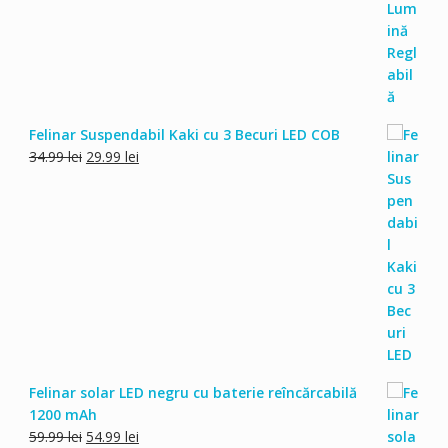
Felinar Suspendabil Kaki cu 3 Becuri LED COB
Prețul
Prețul
34.99
lei
29.99
lei
inițial
curent
a
este:
fost:
29.99 lei.
34.99 lei.
Felinar solar LED negru cu baterie reîncărcabilă
1200 mAh
Prețul
Prețul
59.99
lei
54.99
lei