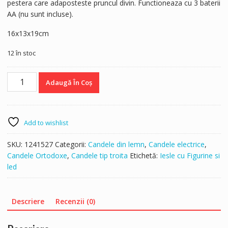
pestera care adaposteste pruncul divin. Functioneaza cu 3 baterii
AA (nu sunt incluse).
16x13x19cm
12 în stoc
Cantitate
Adaugă În Coș
Iesle
cu
Figurine
si
Add to wishlist
led
SKU:
1241527
Categorii:
Candele din lemn
,
Candele electrice
,
Candele Ortodoxe
,
Candele tip troita
Etichetă:
Iesle cu Figurine si
led
Descriere
Recenzii (0)