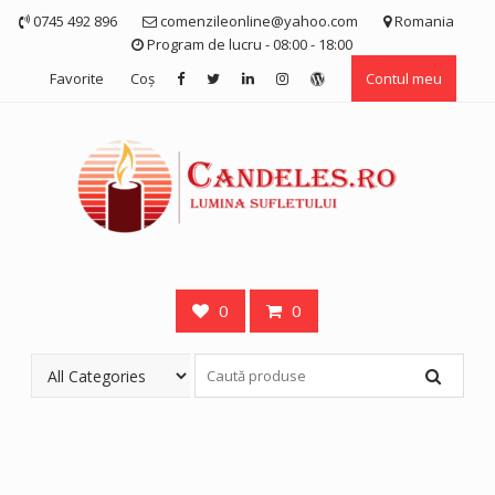
Skip
0745 492 896
comenzileonline@yahoo.com
Romania
to
Program de lucru - 08:00 - 18:00
content
Favorite
Coş
Contul meu
0
0