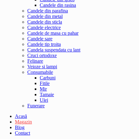
Candele din rasina
Candele din parafina
Candele din metal
Candele din sticla
Candele electrice
Candele de masa cu pahar
Candele sare
Candele tip troita
Candela suspendata cu lant
Cruci ortodoxe
Felinare
Veioze si lampi
Consumabile
Carbuni
Fitile
Mir
Tamaie
Ulei
Funerare
Acasă
Magazin
Blog
Contact