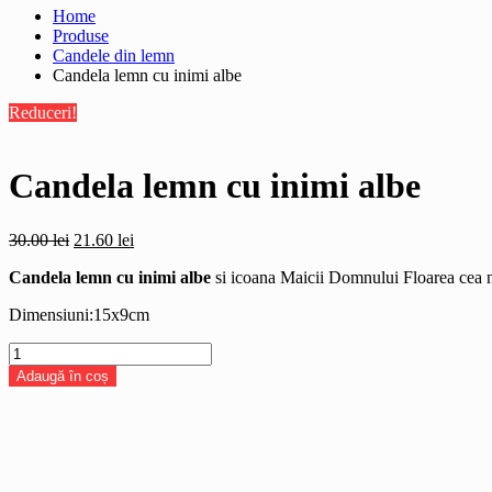
Home
Produse
Candele din lemn
Candela lemn cu inimi albe
Reduceri!
Candela lemn cu inimi albe
Prețul
Prețul
30.00
lei
21.60
lei
inițial
curent
Candela lemn cu inimi albe
si icoana Maicii Domnului Floarea cea ne
a
este:
fost:
21.60 lei.
Dimensiuni:15x9cm
30.00 lei.
Cantitate
Candela
Adaugă în coș
lemn
cu
inimi
albe