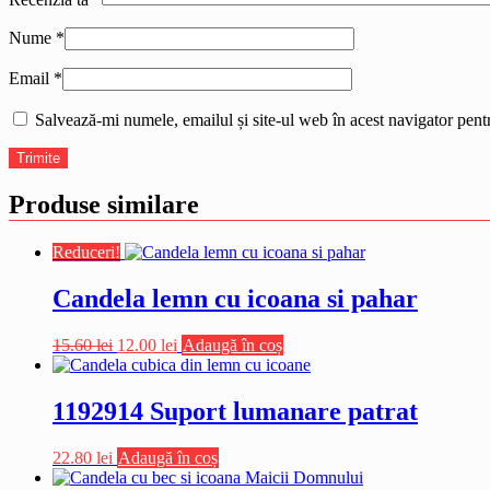
Nume
*
Email
*
Salvează-mi numele, emailul și site-ul web în acest navigator pent
Produse similare
Reduceri!
Candela lemn cu icoana si pahar
Prețul
Prețul
15.60
lei
12.00
lei
Adaugă în coș
inițial
curent
a
este:
fost:
12.00 lei.
1192914 Suport lumanare patrat
15.60 lei.
22.80
lei
Adaugă în coș