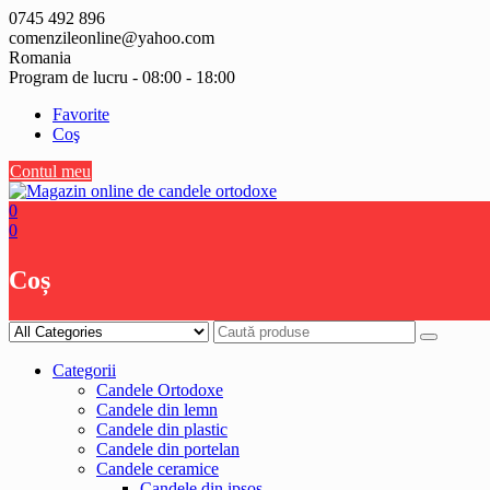
Skip
0745 492 896
to
comenzileonline@yahoo.com
content
Romania
Program de lucru - 08:00 - 18:00
Favorite
Coş
Contul meu
0
0
Coș
Categorii
Candele Ortodoxe
Candele din lemn
Candele din plastic
Candele din portelan
Candele ceramice
Candele din ipsos