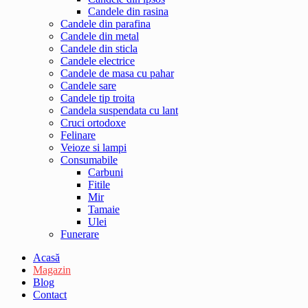
Candele din rasina
Candele din parafina
Candele din metal
Candele din sticla
Candele electrice
Candele de masa cu pahar
Candele sare
Candele tip troita
Candela suspendata cu lant
Cruci ortodoxe
Felinare
Veioze si lampi
Consumabile
Carbuni
Fitile
Mir
Tamaie
Ulei
Funerare
Acasă
Magazin
Blog
Contact