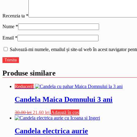
Recenzia ta
*
Nume
*
Email
*
Salvează-mi numele, emailul și site-ul web în acest navigator pent
Produse similare
Reduceri!
Candela Maica Domnului 3 ani
Prețul
Prețul
30.00
lei
21.60
lei
Adaugă în coș
inițial
curent
a
este:
fost:
21.60 lei.
Candela electrica aurie
30.00 lei.