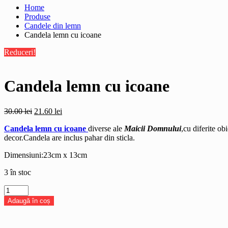
Home
Produse
Candele din lemn
Candela lemn cu icoane
Reduceri!
Candela lemn cu icoane
Prețul
Prețul
30.00
lei
21.60
lei
inițial
curent
Candela lemn cu icoane
diverse ale
Maicii Domnului
,cu diferite ob
a
este:
decor.Candela are inclus pahar din sticla.
fost:
21.60 lei.
30.00 lei.
Dimensiuni:23cm x 13cm
3 în stoc
Cantitate
Candela
Adaugă în coș
lemn
cu
icoane