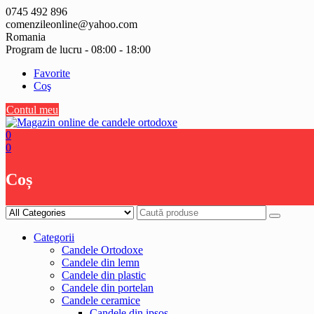
Skip
0745 492 896
to
comenzileonline@yahoo.com
content
Romania
Program de lucru - 08:00 - 18:00
Favorite
Coş
Contul meu
0
0
Coș
Categorii
Candele Ortodoxe
Candele din lemn
Candele din plastic
Candele din portelan
Candele ceramice
Candele din ipsos