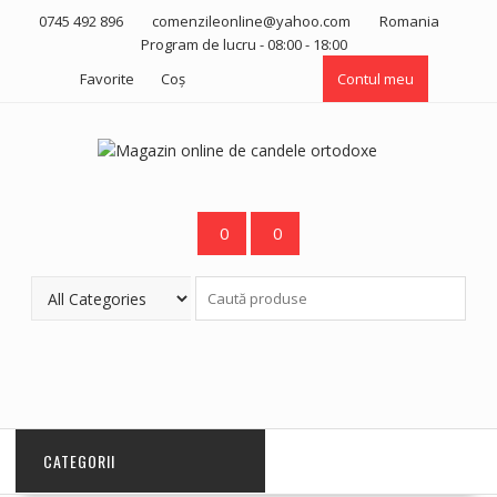
Skip
0745 492 896
comenzileonline@yahoo.com
Romania
to
Program de lucru - 08:00 - 18:00
content
Favorite
Coş
Contul meu
0
0
CATEGORII