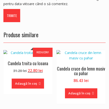
pentru data viitoare când o să comentez.
Produse similare
REDUCERI!
Candela troita cu Icoana
Candela cruce din lemn masiv
Prețul
Prețul
22.80
lei
31.20
lei
cu pahar
inițial
curent
86.43
lei
a
este:
Adaugă în coș
fost:
22.80 lei.
31.20 lei.
Adaugă în coș