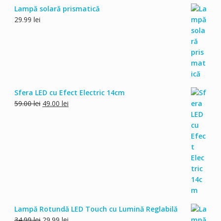
Lampă solară prismatică
29.99
lei
Sfera LED cu Efect Electric 14cm
Prețul
Prețul
59.00
lei
49.00
lei
inițial
curent
a
este:
fost:
49.00 lei.
59.00 lei.
Lampă Rotundă LED Touch cu Lumină Reglabilă
Prețul
Prețul
34.99
lei
29.99
lei