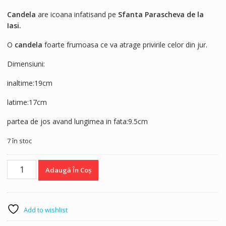
Candela
are icoana infatisand pe
Sfanta Parascheva de la
Iasi.
O
candela
foarte frumoasa ce va atrage privirile celor din jur.
Dimensiuni:
inaltime:19cm
latime:17cm
partea de jos avand lungimea in fata:9.5cm
7 în stoc
Cantitate
Adaugă În Coș
Candela
cu
Sf.Parascheva
Add to wishlist