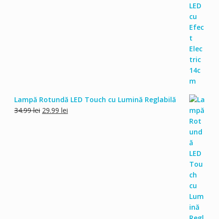
inițial
curent
a
este:
fost:
49.00 lei.
59.00 lei.
Lampă Rotundă LED Touch cu Lumină Reglabilă
Prețul
Prețul
34.99
lei
29.99
lei
inițial
curent
a
este:
fost:
29.99 lei.
34.99 lei.