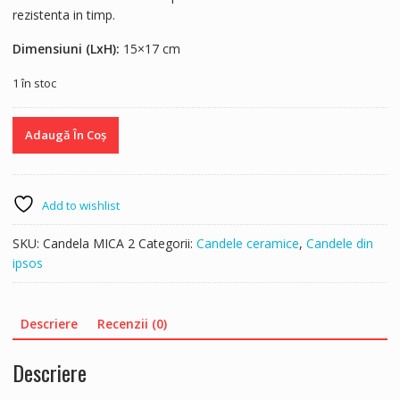
rezistenta in timp.
Dimensiuni (LxH):
15×17 cm
1 în stoc
Cantitate
Adaugă În Coș
Candela
ipsos
maini
alba
Add to wishlist
SKU:
Candela MICA 2
Categorii:
Candele ceramice
,
Candele din
ipsos
Descriere
Recenzii (0)
Descriere