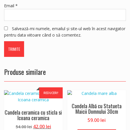
Email
*
Salvează-mi numele, emailul și site-ul web în acest navigator
pentru data viitoare când o să comentez.
Produse similare
REDUCERI!
Candela Albă cu Statueta
Maicii Domnului 30cm
Candela ceramica cu sticla si
Icoana ceramica
59.00
lei
Prețul
Prețul
42.00
lei
54.00
lei