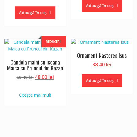
inițial
curent
Adaugă în coș
a
este:
Adaugă în coș
fost:
42.00 lei.
54.00 lei.
REDUCERI!
Ornament Nasterea Isus
Candela maini cu icoana
38.40
lei
Maica cu Pruncul din Kazan
Prețul
Prețul
48.00
lei
50.40
lei
Adaugă în coș
inițial
curent
a
este:
Citește mai mult
fost:
48.00 lei.
50.40 lei.