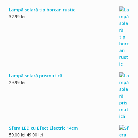
Lampă solară tip borcan rustic
32.99
lei
Lampă solară prismatică
29.99
lei
Sfera LED cu Efect Electric 14cm
Prețul
Prețul
59.00
lei
49.00
lei