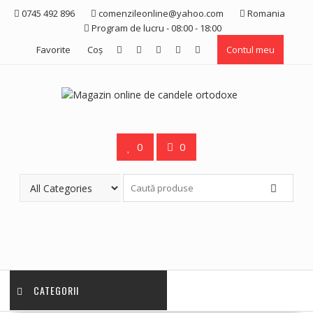
Skip
0745 492 896
comenzileonline@yahoo.com
Romania
to
Program de lucru - 08:00 - 18:00
content
Favorite
Coş
Contul meu
0
0
CATEGORII