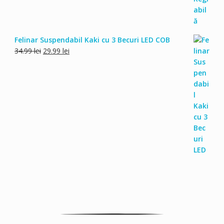
Felinar Suspendabil Kaki cu 3 Becuri LED COB
Prețul
Prețul
34.99
lei
29.99
lei
inițial
curent
a
este:
fost:
29.99 lei.
34.99 lei.