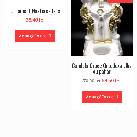
Ornament Nasterea Isus
38.40
lei
Adaugă în coș
Candela Cruce Ortodoxa alba
cu pahar
Prețul
Prețul
69.60
lei
78.00
lei
inițial
curent
a
este:
Adaugă în coș
fost:
69.60 le
78.00 lei.