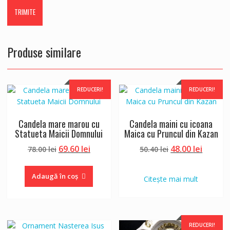
Produse similare
REDUCERI!
REDUCERI!
Candela mare marou cu
Candela maini cu icoana
Statueta Maicii Domnului
Maica cu Pruncul din Kazan
Prețul
Prețul
Prețul
Prețul
69.60
lei
48.00
lei
78.00
lei
50.40
lei
inițial
curent
inițial
curent
a
este:
a
este:
Adaugă în coș
Citește mai mult
fost:
69.60 lei.
fost:
48.00 le
78.00 lei.
50.40 lei.
REDUCERI!