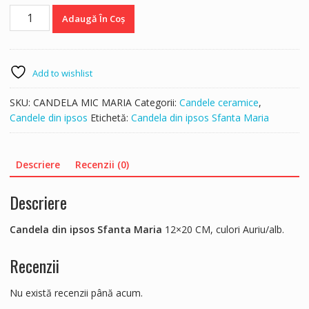
Cantitate
Adaugă În Coș
Candela
din
ipsos
Sfanta
Add to wishlist
Maria
SKU:
CANDELA MIC MARIA
Categorii:
Candele ceramice
,
Candele din ipsos
Etichetă:
Candela din ipsos Sfanta Maria
Descriere
Recenzii (0)
Descriere
Candela din ipsos Sfanta Maria
12×20 CM, culori Auriu/alb.
Recenzii
Nu există recenzii până acum.