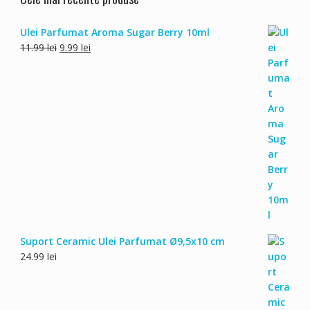
Ulei Parfumat Aroma Sugar Berry 10ml
Prețul
Prețul
11.99
lei
9.99
lei
inițial
curent
a
este:
fost:
9.99 lei.
11.99 lei.
Suport Ceramic Ulei Parfumat Ø9,5x10 cm
24.99
lei