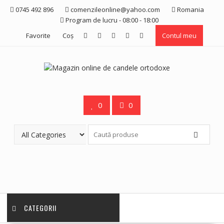
Skip
0745 492 896
comenzileonline@yahoo.com
Romania
to
Program de lucru - 08:00 - 18:00
content
Favorite
Coş
Contul meu
0
0
CATEGORII