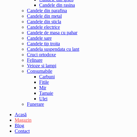
Candele din rasina
Candele din parafina
Candele din metal
Candele din sticla
Candele electrice
Candele de masa cu pahar
Candele sare
Candele tip troita
Candela suspendata cu lant
Cruci ortodoxe
Felinare
Veioze si lampi
Consumabile
Carbuni
Fitile
Mir
Tamaie
Ulei
Funerare
Acasă
Magazin
Blog
Contact