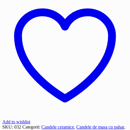
Maria
cu
pruncul
Add to wishlist
SKU:
032
Categorii:
Candele ceramice
,
Candele de masa cu pahar
,