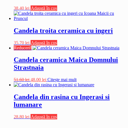
38.40
lei
Adaugă în coș
Candela troita ceramica cu ingeri
35.70
lei
Adaugă în coș
Reduceri!
Candela ceramica Maica Domnului
Strastnaia
Prețul
Prețul
51.60
lei
48.00
lei
Citește mai mult
inițial
curent
a
este:
fost:
48.00 lei.
Candela din rasina cu Ingerasi si
51.60 lei.
lumanare
28.80
lei
Adaugă în coș