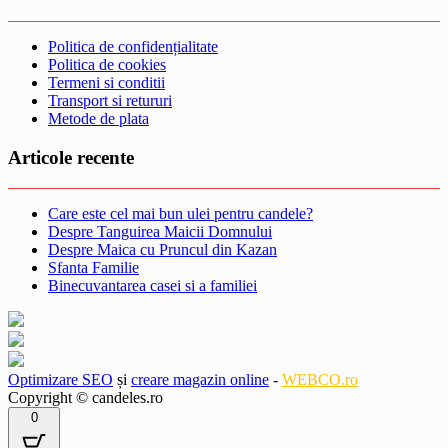
Politica de confidențialitate
Politica de cookies
Termeni si conditii
Transport si retururi
Metode de plata
Articole recente
Care este cel mai bun ulei pentru candele?
Despre Tanguirea Maicii Domnului
Despre Maica cu Pruncul din Kazan
Sfanta Familie
Binecuvantarea casei si a familiei
Optimizare SEO
și
creare magazin online
-
WEBCO.ro
Copyright © candeles.ro
0