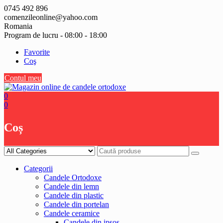
Skip
0745 492 896
to
comenzileonline@yahoo.com
content
Romania
Program de lucru - 08:00 - 18:00
Favorite
Coş
Contul meu
0
0
Coș
Categorii
Candele Ortodoxe
Candele din lemn
Candele din plastic
Candele din portelan
Candele ceramice
Candele din ipsos