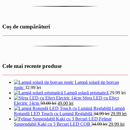
Coș de cumpărături
Cele mai recente produse
Lampă solară tip borcan
rustic
32.99
lei
Lampă solară prismatică
29.99
lei
Sfera LED cu Efect
Prețul
Prețul
Electric 14cm
59.00
lei
49.00
lei
inițial
curent
Lampă
a
este:
Prețul
Pr
Rotundă LED Touch cu Lumină Reglabilă
34.99
lei
29.99
lei
fost:
49.00 lei.
inițial
cu
Felinar
59.00 lei.
Prețul
a
Pre
es
Suspendabil Kaki cu 3 Becuri LED COB
34.99
lei
29.99
lei
inițial
fost:
cur
29