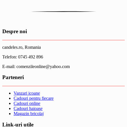
a
34.99 lei.
est
fost:
29.
34.99 lei.
Despre noi
candeles.ro, Romania
Telefon: 0745 492 896
E-mail: comenzileonline@yahoo.com
Parteneri
Vanzari icoane
Cadouri pentru fiecare
Cadouri online
Cadouri haioase
Magazin bricolaj
Link-uri utile