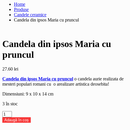
Home
Produse
Candele ceramice
Candela din ipsos Maria cu pruncul
Candela din ipsos Maria cu
pruncul
27.60
lei
Candela din ipsos Maria cu pruncul
o candela aurie realizata de
mesteri populari romani cu o arealizare artistica deosebita!
Dimensiuni:
9 x 10 x 14 cm
3 în stoc
Cantitate
Candela
Adaugă în coș
din
ipsos