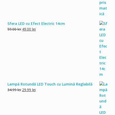
Sfera LED cu Efect Electric 14cm
Prețul
Prețul
59.00
lei
49.00
lei
inițial
curent
a
este:
fost:
49.00 lei.
59.00 lei.
Lampă Rotundă LED Touch cu Lumină Reglabilă
Prețul
Prețul
34.99
lei
29.99
lei
inițial
curent
a
este:
fost:
29.99 lei.
34.99 lei.