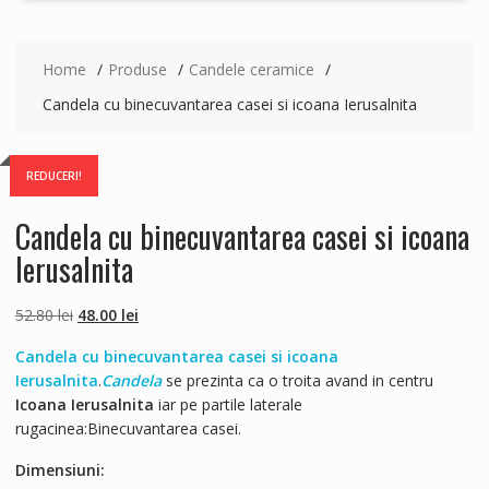
Home
Produse
Candele ceramice
Candela cu binecuvantarea casei si icoana Ierusalnita
REDUCERI!
Candela cu binecuvantarea casei si icoana
Ierusalnita
Prețul
Prețul
52.80
lei
48.00
lei
inițial
curent
Candela cu binecuvantarea casei si icoana
a
este:
Ierusalnita
.
Candela
se prezinta ca o troita avand in centru
fost:
48.00 lei.
Icoana
Ierusalnita
iar pe partile laterale
52.80 lei.
rugacinea:Binecuvantarea casei.
Dimensiuni: