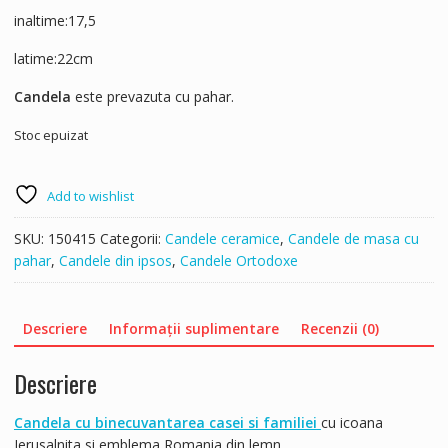
inaltime:17,5
latime:22cm
Candela
este prevazuta cu pahar.
Stoc epuizat
Add to wishlist
SKU:
150415
Categorii:
Candele ceramice
,
Candele de masa cu
pahar
,
Candele din ipsos
,
Candele Ortodoxe
Descriere
Informații suplimentare
Recenzii (0)
Descriere
Candela cu binecuvantarea casei si familiei
cu icoana
Ierusalnita si emblema Romania din lemn.