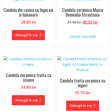
Candela din rasina cu Ingerasi
Candela ceramica Maica
si lumanare
Domnului Strastnaia
Prețul
Prețul
28.80
lei
48.00
lei
51.60
lei
inițial
curent
a
este:
Adaugă în coș
Citește mai mult
fost:
48.00 le
51.60 lei.
Candela ceramica troita cu
icoana
Candela troita ceramica cu
ingeri
34.80
lei
35.70
lei
Adaugă în coș
Adaugă în coș