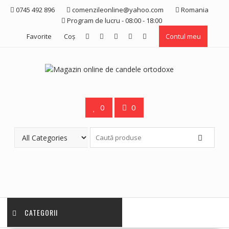
Skip
0745 492 896
comenzileonline@yahoo.com
Romania
to
Program de lucru - 08:00 - 18:00
content
Favorite
Coş
Contul meu
0
0
CATEGORII