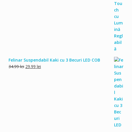
Felinar Suspendabil Kaki cu 3 Becuri LED COB
Prețul
Prețul
34.99
lei
29.99
lei
inițial
curent
a
este:
fost:
29.99 lei.
34.99 lei.