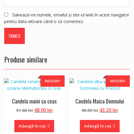
Salvează-mi numele, emailul și site-ul web în acest navigator
pentru data viitoare când o să comentez.
Produse similare
REDUCERI!
REDUCERI!
Candela maini cu ceas
Candela Maica Domnului
Prețul
Prețul
Prețul
Prețul
48.00
lei
43.20
lei
51.60
lei
48.00
lei
inițial
curent
inițial
curent
a
este:
a
este:
Adaugă în coș
Adaugă în coș
fost:
48.00 lei.
fost:
43.20 le