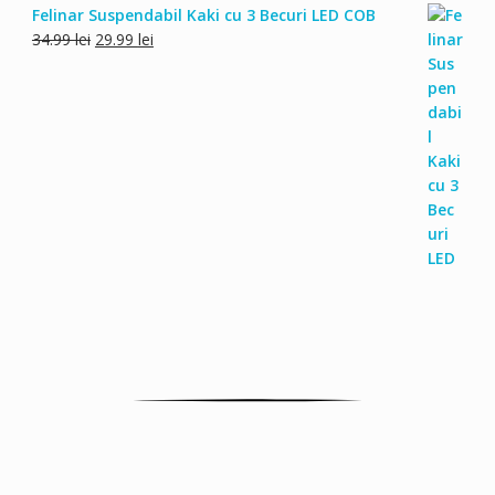
Felinar Suspendabil Kaki cu 3 Becuri LED COB
Prețul
Prețul
34.99
lei
29.99
lei
inițial
curent
a
este:
fost:
29.99 lei.
34.99 lei.