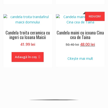
51.60 lei.
48.00 lei.
REDUCERI!
Candela troita ceramica cu
Candela maini cu icoana Cina
ingeri cu Icoana Maicii
cea de Taina
Prețul
Prețul
41.99
lei
48.00
lei
50.40
lei
inițial
curent
a
este:
Adaugă în coș
Citește mai mult
fost:
48.00 le
50.40 lei.