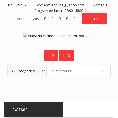
Skip
0745 492 896
comenzileonline@yahoo.com
Romania
to
Program de lucru - 08:00 - 18:00
content
Favorite
Coş
Contul meu
0
0
CATEGORII