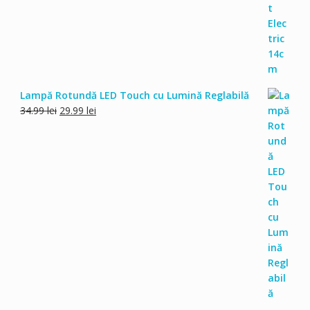
59.00 lei.
Lampă Rotundă LED Touch cu Lumină Reglabilă
Prețul
Prețul
34.99
lei
29.99
lei
inițial
curent
a
este:
fost:
29.99 lei.
34.99 lei.