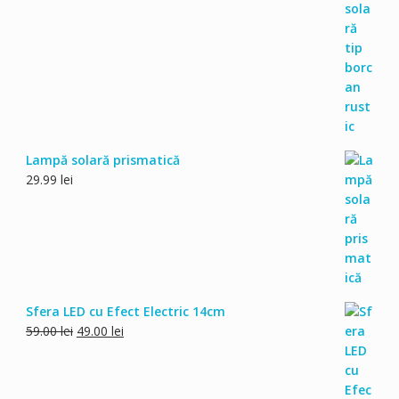
Lampă solară prismatică
29.99
lei
Sfera LED cu Efect Electric 14cm
Prețul
Prețul
59.00
lei
49.00
lei
inițial
curent
a
este:
fost:
49.00 lei.