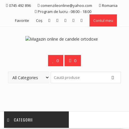
Skip
0745 492 896
comenzileonline@yahoo.com
Romania
to
Program de lucru - 08:00 - 18:00
content
Favorite
Coş
Contul meu
0
0
CATEGORII