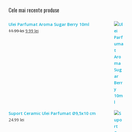
Cele mai recente produse
Ulei Parfumat Aroma Sugar Berry 10ml
Prețul
Prețul
11.99
lei
9.99
lei
inițial
curent
a
este:
fost:
9.99 lei.
11.99 lei.
Suport Ceramic Ulei Parfumat Ø9,5x10 cm
24.99
lei