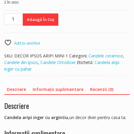
2 în stoc
Cantitate
Adaugă În Coș
Candela
aripi
inger
cu
Add to wishlist
argintiu
SKU:
DECOR IPSOS ARIPI MINI 1
Categorii:
Candele ceramice
,
Candele din ipsos
,
Candele Ortodoxe
Etichetă:
Candela aripi
inger cu pahar
Descriere
Informații suplimentare
Recenzii (0)
Descriere
Candela aripi inger cu argintiu
,un decor divin pentru casa ta.
Informații suplimentare