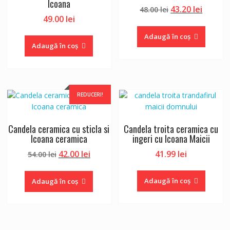
Icoana
Prețul
Prețul
43.20
lei
48.00
lei
49.00
lei
inițial
curent
a
este:
Adaugă în coș
fost:
43.20 le
Adaugă în coș
48.00 lei.
REDUCERI!
Candela ceramica cu sticla si
Candela troita ceramica cu
Icoana ceramica
ingeri cu Icoana Maicii
Prețul
Prețul
42.00
lei
41.99
lei
54.00
lei
inițial
curent
a
este:
Adaugă în coș
Adaugă în coș
fost:
42.00 lei.
54.00 lei.