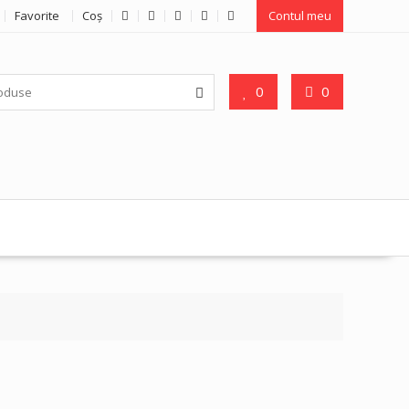
Favorite
Coş
Contul meu
0
0