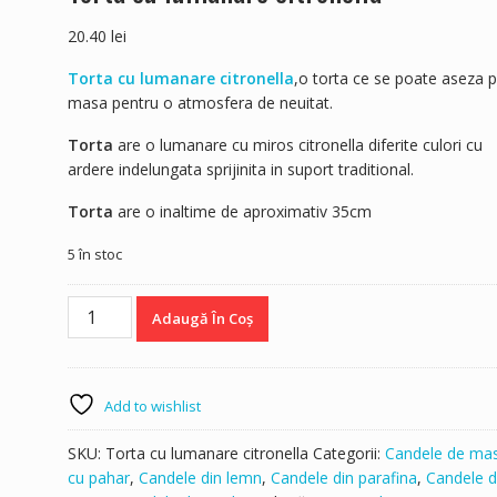
20.40
lei
Torta cu lumanare citronella
,o torta ce se poate aseza 
masa pentru o atmosfera de neuitat.
Torta
are o lumanare cu miros citronella diferite culori cu
ardere indelungata sprijinita in suport traditional.
Torta
are o inaltime de aproximativ 35cm
5 în stoc
Cantitate
Adaugă În Coș
Torta
cu
lumanare
citronella
Add to wishlist
SKU:
Torta cu lumanare citronella
Categorii:
Candele de ma
cu pahar
,
Candele din lemn
,
Candele din parafina
,
Candele d