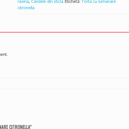
rasina
,
Candele din sticla
Etichetă:
Torta cu lumanare
citronella
ment.
NARE CITRONELLA”