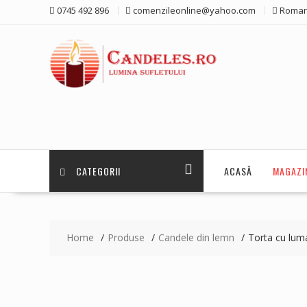
Skip
0745 492 896
comenzileonline@yahoo.com
Roman
to
content
CATEGORII
ACASĂ
MAGAZI
Home
Produse
Candele din lemn
Torta cu luma