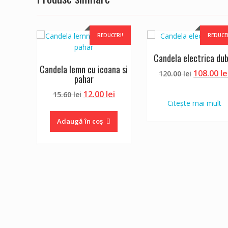
REDUCERI!
REDUCE
Candela electrica dub
Candela lemn cu icoana si
Prețul
108.00
le
120.00
lei
pahar
inițial
Prețul
Prețul
12.00
lei
15.60
lei
a
Citește mai mult
inițial
curent
fost:
a
este:
120.00 lei
Adaugă în coș
fost:
12.00 lei.
15.60 lei.