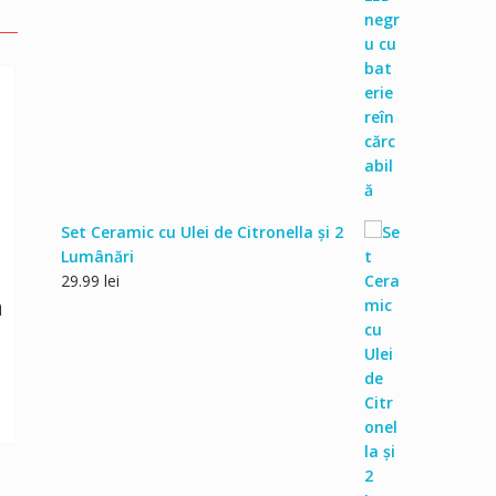
fost:
54.99 lei.
59.99 lei.
Set Ceramic cu Ulei de Citronella și 2
Lumânări
29.99
lei
a