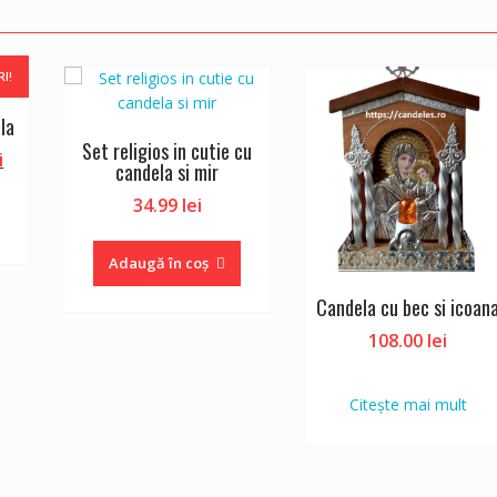
RI!
la
Set religios in cutie cu
Prețul
i
candela si mir
curent
34.99
lei
este:
108.00 lei.
.
Adaugă în coș
Candela cu bec si icoan
108.00
lei
Citește mai mult