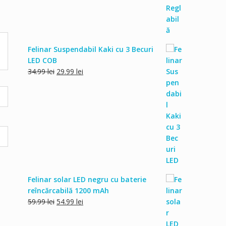
Felinar Suspendabil Kaki cu 3 Becuri
LED COB
Prețul
Prețul
34.99
lei
29.99
lei
inițial
curent
a
este:
fost:
29.99 lei.
34.99 lei.
Felinar solar LED negru cu baterie
reîncărcabilă 1200 mAh
Prețul
Prețul
59.99
lei
54.99
lei
inițial
curent
a
este: