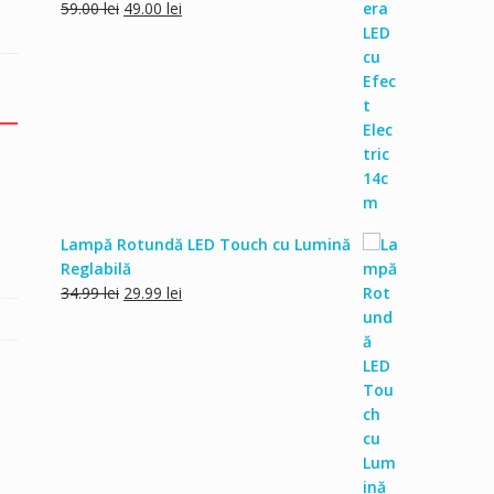
Prețul
Prețul
59.00
lei
49.00
lei
inițial
curent
a
este:
fost:
49.00 lei.
59.00 lei.
Lampă Rotundă LED Touch cu Lumină
Reglabilă
Prețul
Prețul
34.99
lei
29.99
lei
inițial
curent
a
este:
fost:
29.99 lei.
34.99 lei.