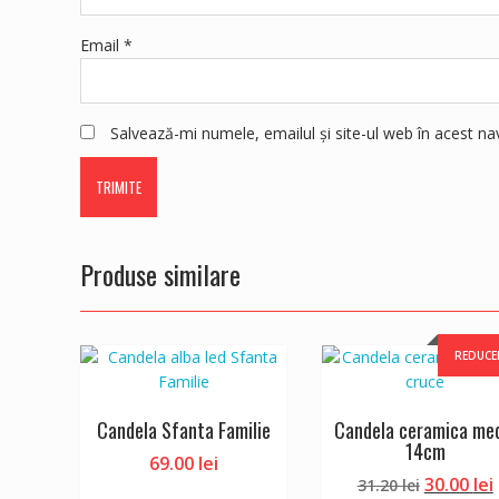
Email
*
Salvează-mi numele, emailul și site-ul web în acest n
Produse similare
REDUCE
Candela Sfanta Familie
Candela ceramica me
14cm
69.00
lei
Prețul
30.00
lei
31.20
lei