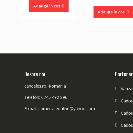
inițial
Adaugă în coș
a
Adaugă în coș
fost:
31.20 lei.
Despre noi
Partener
candeles.ro, Romania
Vanzar
Telefon: 0745 492 896
Cadour
E-mail: comenzileonline@yahoo.com
Cadour
Cadou