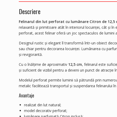
Descriere
Felinarul din lut perforat cu lumânare Citron de 12,5
relaxantă și primitoare atât în interiorul locuinței, cât și î
perforat, acest felinar oferă un joc spectaculos de lumini
Designul rustic și elegant îl transformă într-un obiect deco
sau chiar pentru decorarea locuinței. Lumânarea cu parf
și revigorantă.
Cu o înălțime de aproximativ
12,5 cm
, felinarul este sufi
și suficient de vizibil pentru a deveni un punct de atracție î
Modelul perforat permite luminii să pătrundă prin numero
metalic facilitează transportul și suspendarea felinarului în 
Avantaje
realizat din lut natural;
model decorativ perforat;
lumânare parfumată Citron inclusă;