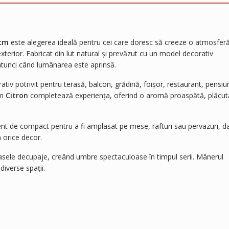
 cm
este alegerea ideală pentru cei care doresc să creeze o atmosfer
n exterior. Fabricat din lut natural și prevăzut cu un model decorativ
 atunci când lumânarea este aprinsă.
rativ potrivit pentru terasă, balcon, grădină, foișor, restaurant, pensiu
um
Citron
completează experiența, oferind o aromă proaspătă, plăcut
cient de compact pentru a fi amplasat pe mese, rafturi sau pervazuri, d
n orice decor.
asele decupaje, creând umbre spectaculoase în timpul serii. Mânerul
diverse spații.