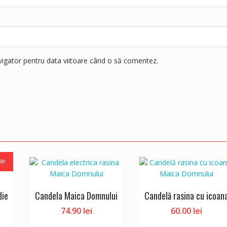
avigator pentru data viitoare când o să comentez.
RI!
die
Candela Maica Domnului
Candelă rasina cu icoan
74.90
lei
60.00
lei
Prețul