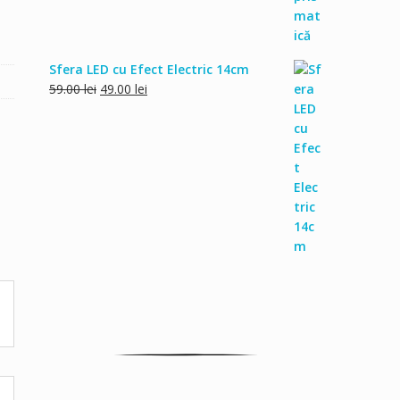
Sfera LED cu Efect Electric 14cm
Prețul
Prețul
59.00
lei
49.00
lei
inițial
curent
a
este:
fost:
49.00 lei.
59.00 lei.