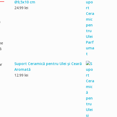
Ø9,5x10 cm
24.99
lei
ă
ne
ă
Suport Ceramică pentru Ulei și Ceară
ar
Aromată
12.99
lei