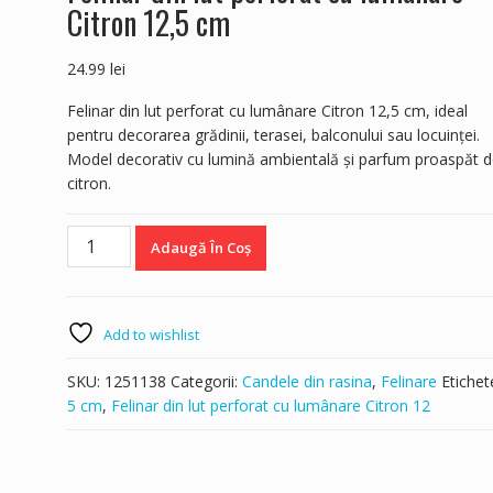
Citron 12,5 cm
24.99
lei
Felinar din lut perforat cu lumânare Citron 12,5 cm, ideal
pentru decorarea grădinii, terasei, balconului sau locuinței.
Model decorativ cu lumină ambientală și parfum proaspăt 
citron.
Cantitate
Adaugă În Coș
Felinar
din
lut
perforat
Add to wishlist
cu
lumânare
SKU:
1251138
Categorii:
Candele din rasina
,
Felinare
Etichet
Citron
5 cm
,
Felinar din lut perforat cu lumânare Citron 12
12,5
cm