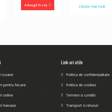
curent
Adaugă în coș
Citește mai mult
este:
30.00 lei.
i
Link-uri utile
i icoane
Politica de confidențialitate
i pentru fiecare
Politica de cookies
i online
Termeni si conditii
ri haioase
Transport si retururi