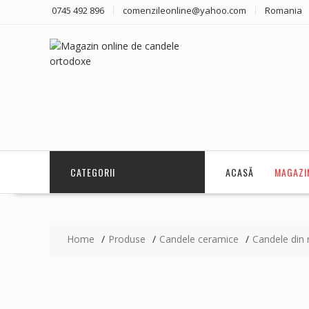
Skip
0745 492 896
comenzileonline@yahoo.com
Romania
to
content
CATEGORII
ACASĂ
MAGAZI
Home
Produse
Candele ceramice
Candele din 