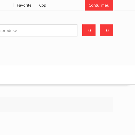
Favorite
Coş
Contul meu
0
0