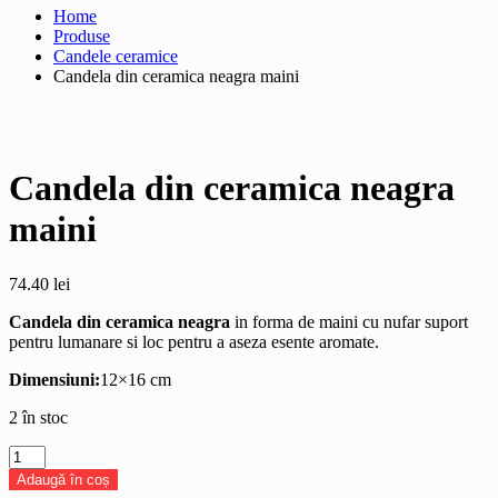
Home
Produse
Candele ceramice
Candela din ceramica neagra maini
Candela din ceramica neagra
maini
74.40
lei
Candela din ceramica neagra
in forma de maini cu nufar suport
pentru lumanare si loc pentru a aseza esente aromate.
Dimensiuni:
12×16 cm
2 în stoc
Cantitate
Candela
Adaugă în coș
din