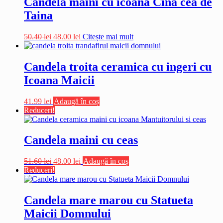
Candela maini cu icoana Cina cea de
Taina
Prețul
Prețul
50.40
lei
48.00
lei
Citește mai mult
inițial
curent
a
este:
fost:
48.00 lei.
Candela troita ceramica cu ingeri cu
50.40 lei.
Icoana Maicii
41.99
lei
Adaugă în coș
Reduceri!
Candela maini cu ceas
Prețul
Prețul
51.60
lei
48.00
lei
Adaugă în coș
inițial
curent
Reduceri!
a
este:
fost:
48.00 lei.
51.60 lei.
Candela mare marou cu Statueta
Maicii Domnului