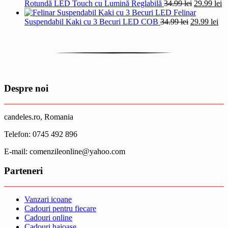
a
este:
Prețul
Pr
Rotundă LED Touch cu Lumină Reglabilă
34.99
lei
29.99
lei
fost:
49.00 lei.
inițial
cu
Felinar
59.00 lei.
Prețul
a
Pre
es
Suspendabil Kaki cu 3 Becuri LED COB
34.99
lei
29.99
lei
inițial
fost:
cur
29
a
34.99 lei.
est
fost:
29.
34.99 lei.
Despre noi
candeles.ro, Romania
Telefon: 0745 492 896
E-mail: comenzileonline@yahoo.com
Parteneri
Vanzari icoane
Cadouri pentru fiecare
Cadouri online
Cadouri haioase