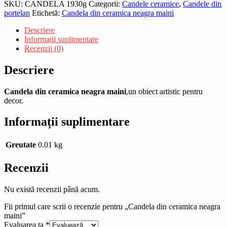
SKU:
CANDELA 1930g
Categorii:
Candele ceramice
,
Candele din
portelan
Etichetă:
Candela din ceramica neagra maini
Descriere
Informații suplimentare
Recenzii (0)
Descriere
Candela din ceramica neagra maini
,un obiect artistic pentru
decor.
Informații suplimentare
Greutate
0.01 kg
Recenzii
Nu există recenzii până acum.
Fii primul care scrii o recenzie pentru „Candela din ceramica neagra
maini”
Evaluarea ta
*