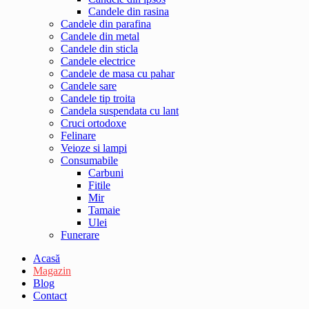
Candele din rasina
Candele din parafina
Candele din metal
Candele din sticla
Candele electrice
Candele de masa cu pahar
Candele sare
Candele tip troita
Candela suspendata cu lant
Cruci ortodoxe
Felinare
Veioze si lampi
Consumabile
Carbuni
Fitile
Mir
Tamaie
Ulei
Funerare
Acasă
Magazin
Blog
Contact