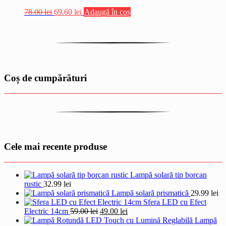
Prețul
Prețul
78.00
lei
69.60
lei
Adaugă în coș
inițial
curent
a
este:
fost:
69.60 lei.
78.00 lei.
Coș de cumpărături
Cele mai recente produse
Lampă solară tip borcan
rustic
32.99
lei
Lampă solară prismatică
29.99
lei
Sfera LED cu Efect
Prețul
Prețul
Electric 14cm
59.00
lei
49.00
lei
inițial
curent
Lampă