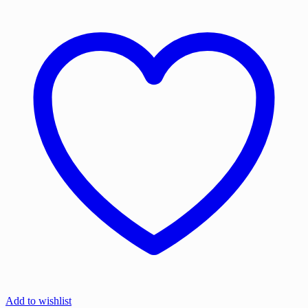
ceramica
neagra
maini
Add to wishlist