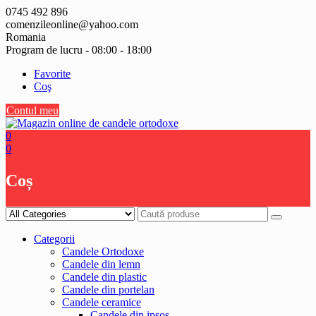
Skip
0745 492 896
to
comenzileonline@yahoo.com
content
Romania
Program de lucru - 08:00 - 18:00
Favorite
Coş
Contul meu
0
0
Coș
Categorii
Candele Ortodoxe
Candele din lemn
Candele din plastic
Candele din portelan
Candele ceramice
Candele din ipsos