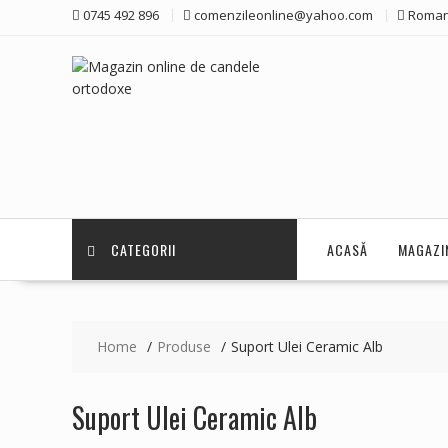
Skip
0745 492 896
comenzileonline@yahoo.com
Roman
to
content
CATEGORII
ACASĂ
MAGAZI
Home
Produse
Suport Ulei Ceramic Alb
Suport Ulei Ceramic Alb