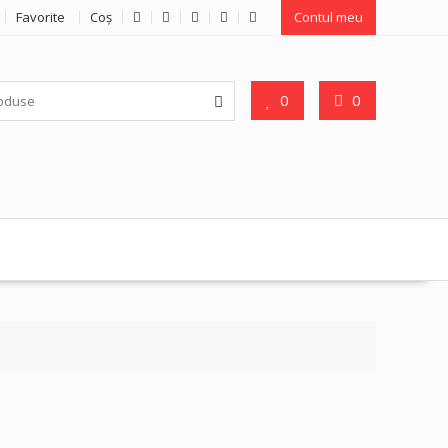
Favorite
Coş
Contul meu
0
0