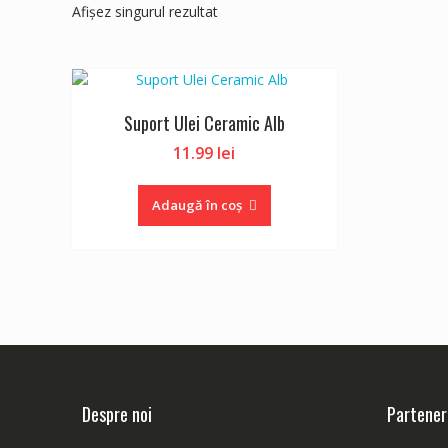
Afișez singurul rezultat
Suport Ulei Ceramic Alb
11.99
lei
Adaugă în coș
Despre noi
Partener