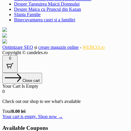
Despre Tanguirea Maicii Domnului
Despre Maica cu Pruncul din Kazan
Sfanta Familie
Binecuvantarea casei si a familiei
Optimizare SEO
și
creare magazin online
-
WEBCO.ro
Copyright © candeles.ro
0
Close cart
Your Cart Is Empty
0
Check out our shop to see what's available
Cart
Total
0.00
lei
Total:
Your cart is empty. Shop now →
Available Coupons