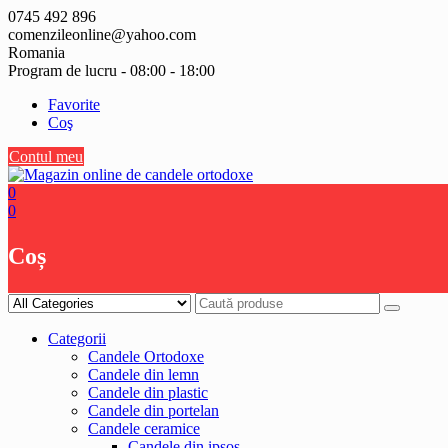
Skip
0745 492 896
to
comenzileonline@yahoo.com
content
Romania
Program de lucru - 08:00 - 18:00
Favorite
Coş
Contul meu
0
0
Coș
Categorii
Candele Ortodoxe
Candele din lemn
Candele din plastic
Candele din portelan
Candele ceramice
Candele din ipsos