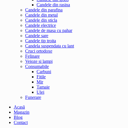
Candele din rasina
Candele din parafina
Candele din metal
Candele din sticla
Candele electrice
Candele de masa cu pahar
Candele sare
Candele tip troita
Candela suspendata cu lant
Cruci ortodoxe
Felinare
Veioze si lampi
Consumabile
Carbuni
Fitile
Mir
Tamaie
Ulei
Funerare
Acasă
Magazin
Blog
Contact