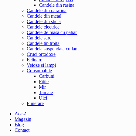
Candele din rasina
Candele din parafina
Candele din metal
Candele din sticla
Candele electrice
Candele de masa cu pahar
Candele sare
Candele tip troita
Candela suspendata cu lant
Cruci ortodoxe
Felinare
Veioze si lampi
Consumabile
Carbuni
Fitile
Mir
Tamaie
Ulei
Funerare
Acasă
Magazin
Blog
Contact