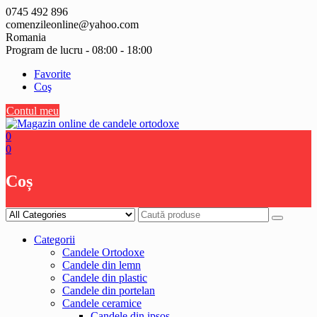
Skip
0745 492 896
to
comenzileonline@yahoo.com
content
Romania
Program de lucru - 08:00 - 18:00
Favorite
Coş
Contul meu
0
0
Coș
Categorii
Candele Ortodoxe
Candele din lemn
Candele din plastic
Candele din portelan
Candele ceramice
Candele din ipsos