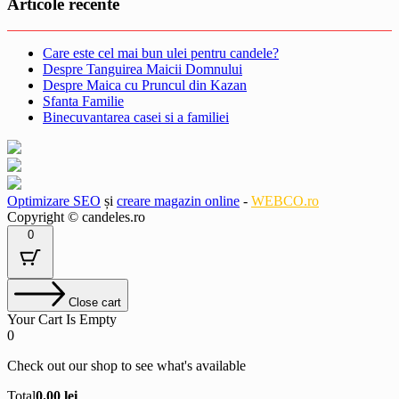
Articole recente
Care este cel mai bun ulei pentru candele?
Despre Tanguirea Maicii Domnului
Despre Maica cu Pruncul din Kazan
Sfanta Familie
Binecuvantarea casei si a familiei
Optimizare SEO
și
creare magazin online
-
WEBCO.ro
Copyright © candeles.ro
0
Close cart
Your Cart Is Empty
0
Check out our shop to see what's available
Cart
Total
0.00
lei