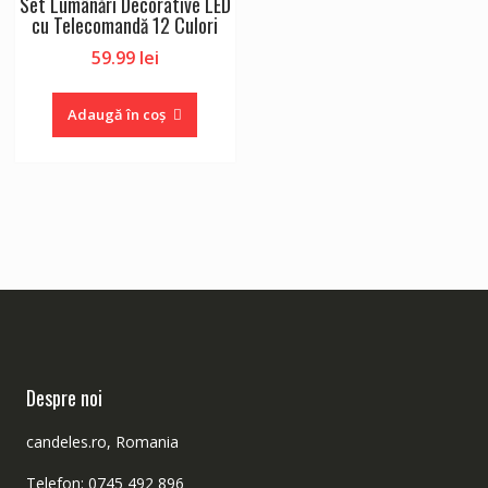
Set Lumânări Decorative LED
cu Telecomandă 12 Culori
59.99
lei
Adaugă în coș
Despre noi
candeles.ro, Romania
Telefon: 0745 492 896