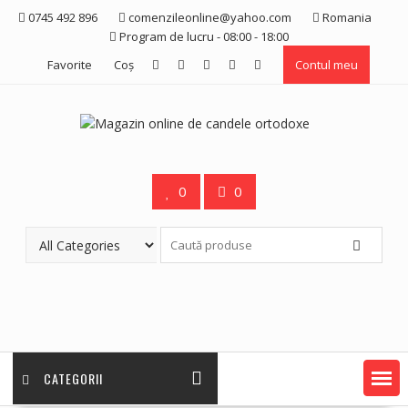
Skip
0745 492 896
comenzileonline@yahoo.com
Romania
to
Program de lucru - 08:00 - 18:00
content
Favorite
Coş
Contul meu
0
0
CATEGORII