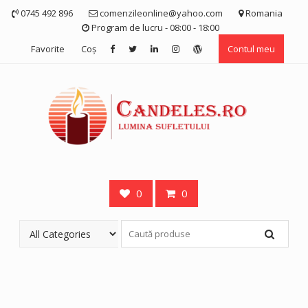
Skip
0745 492 896
comenzileonline@yahoo.com
Romania
to
Program de lucru - 08:00 - 18:00
content
Favorite
Coş
Contul meu
0
0