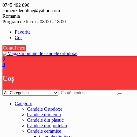
Skip
0745 492 896
to
comenzileonline@yahoo.com
content
Romania
Program de lucru - 08:00 - 18:00
Favorite
Coş
Contul meu
0
0
Coș
Categorii
Candele Ortodoxe
Candele din lemn
Candele din plastic
Candele din portelan
Candele ceramice
Candele din ipsos