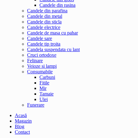
Candele din rasina
Candele din parafina
Candele din metal
Candele din sticla
Candele electrice
Candele de masa cu pahar
Candele sare
Candele tip troita
Candela suspendata cu lant
Cruci ortodoxe
Felinare
Veioze si lampi
Consumabile
Carbuni
Fitile
Mir
Tamaie
Ulei
Funerare
Acasă
Magazin
Blog
Contact