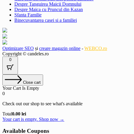
Despre Tanguirea Maicii Domnului
Despre Maica cu Pruncul din Kazan
Sfanta Familie
Binecuvantarea casei si a familiei
Optimizare SEO
și
creare magazin online
-
WEBCO.ro
Copyright © candeles.ro
0
Close cart
Your Cart Is Empty
0
Check out our shop to see what's available
Cart
Total
0.00
lei
Total:
Your cart is empty. Shop now →
Available Coupons