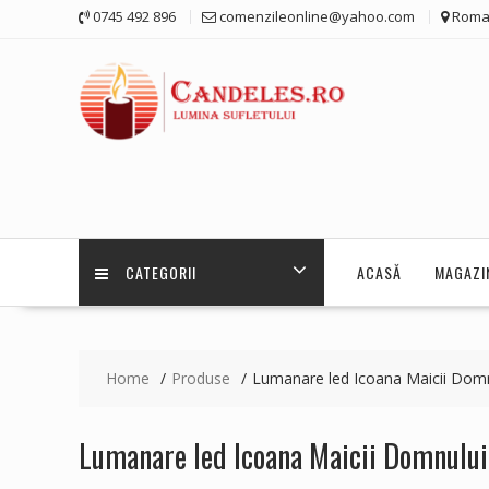
Skip
0745 492 896
comenzileonline@yahoo.com
Roma
to
content
CATEGORII
ACASĂ
MAGAZI
Home
Produse
Lumanare led Icoana Maicii Domn
Lumanare led Icoana Maicii Domnului