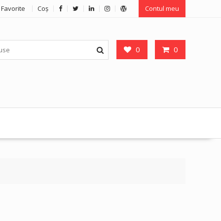
Favorite
Coş
Contul meu
0
0