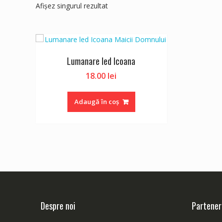
Afișez singurul rezultat
Lumanare led Icoana
18.00
lei
Adaugă în coș
Despre noi
Partener