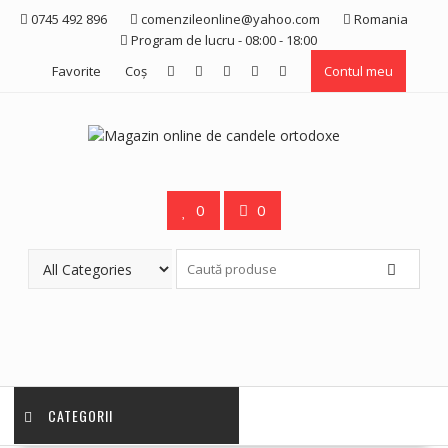
Skip
0745 492 896
comenzileonline@yahoo.com
Romania
to
Program de lucru - 08:00 - 18:00
content
Favorite
Coş
Contul meu
0
0
CATEGORII