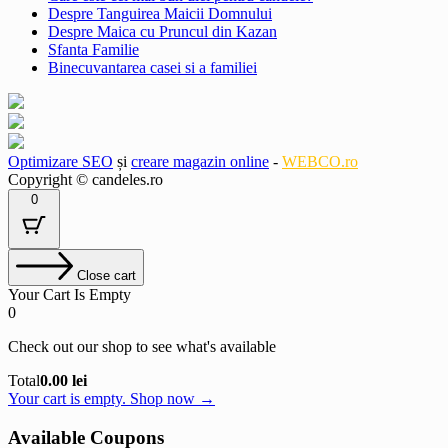
Despre Tanguirea Maicii Domnului
Despre Maica cu Pruncul din Kazan
Sfanta Familie
Binecuvantarea casei si a familiei
Optimizare SEO
și
creare magazin online
-
WEBCO.ro
Copyright © candeles.ro
0
Close cart
Your Cart Is Empty
0
Check out our shop to see what's available
Cart
Total
0.00
lei
Total:
Your cart is empty. Shop now →
Available Coupons