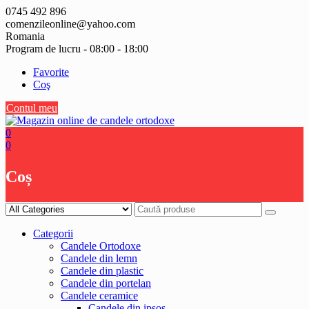
Skip
0745 492 896
to
comenzileonline@yahoo.com
content
Romania
Program de lucru - 08:00 - 18:00
Favorite
Coş
Contul meu
0
0
Coș
Categorii
Candele Ortodoxe
Candele din lemn
Candele din plastic
Candele din portelan
Candele ceramice
Candele din ipsos