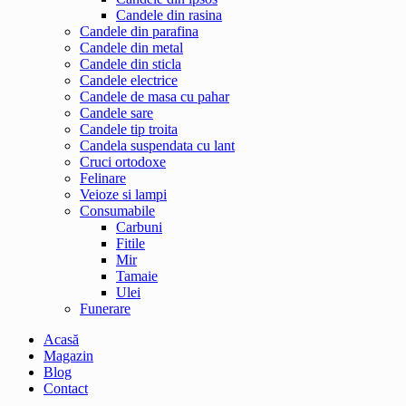
Candele din rasina
Candele din parafina
Candele din metal
Candele din sticla
Candele electrice
Candele de masa cu pahar
Candele sare
Candele tip troita
Candela suspendata cu lant
Cruci ortodoxe
Felinare
Veioze si lampi
Consumabile
Carbuni
Fitile
Mir
Tamaie
Ulei
Funerare
Acasă
Magazin
Blog
Contact