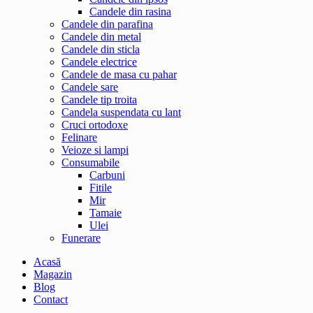
Candele din rasina
Candele din parafina
Candele din metal
Candele din sticla
Candele electrice
Candele de masa cu pahar
Candele sare
Candele tip troita
Candela suspendata cu lant
Cruci ortodoxe
Felinare
Veioze si lampi
Consumabile
Carbuni
Fitile
Mir
Tamaie
Ulei
Funerare
Acasă
Magazin
Blog
Contact