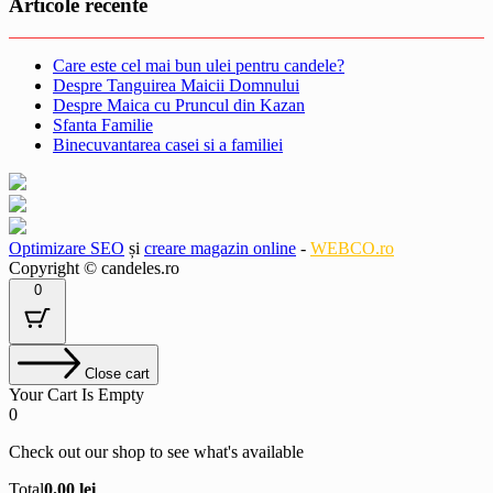
Articole recente
Care este cel mai bun ulei pentru candele?
Despre Tanguirea Maicii Domnului
Despre Maica cu Pruncul din Kazan
Sfanta Familie
Binecuvantarea casei si a familiei
Optimizare SEO
și
creare magazin online
-
WEBCO.ro
Copyright © candeles.ro
0
Close cart
Your Cart Is Empty
0
Check out our shop to see what's available
Cart
Total
0.00
lei