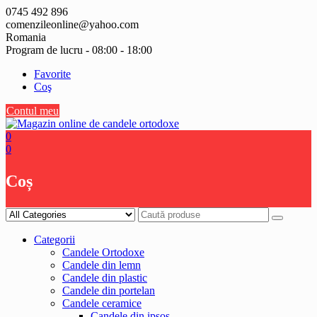
Skip
0745 492 896
to
comenzileonline@yahoo.com
content
Romania
Program de lucru - 08:00 - 18:00
Favorite
Coş
Contul meu
0
0
Coș
Categorii
Candele Ortodoxe
Candele din lemn
Candele din plastic
Candele din portelan
Candele ceramice
Candele din ipsos