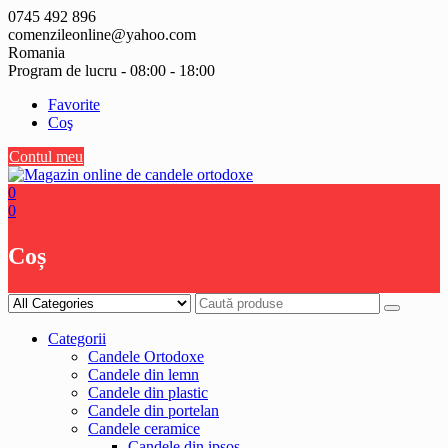
Skip
0745 492 896
to
comenzileonline@yahoo.com
content
Romania
Program de lucru - 08:00 - 18:00
Favorite
Coş
Contul meu
0
0
Coș
Categorii
Candele Ortodoxe
Candele din lemn
Candele din plastic
Candele din portelan
Candele ceramice
Candele din ipsos