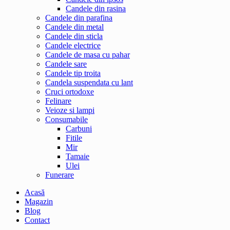
Candele din rasina
Candele din parafina
Candele din metal
Candele din sticla
Candele electrice
Candele de masa cu pahar
Candele sare
Candele tip troita
Candela suspendata cu lant
Cruci ortodoxe
Felinare
Veioze si lampi
Consumabile
Carbuni
Fitile
Mir
Tamaie
Ulei
Funerare
Acasă
Magazin
Blog
Contact