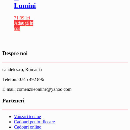
Lumini
71.99
lei
Adaugă în
coș
Despre noi
candeles.ro, Romania
Telefon: 0745 492 896
E-mail: comenzileonline@yahoo.com
Parteneri
Vanzari icoane
Cadouri pentru fiecare
Cadouri online