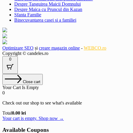
Despre Tanguirea Maicii Domnului
Despre Maica cu Pruncul din Kazan
Sfanta Familie
Binecuvantarea casei si a familiei
Optimizare SEO
și
creare magazin online
-
WEBCO.ro
Copyright © candeles.ro
0
Close cart
Your Cart Is Empty
0
Check out our shop to see what's available
Cart
Total
0.00
lei
Total:
Your cart is empty. Shop now →
Available Coupons