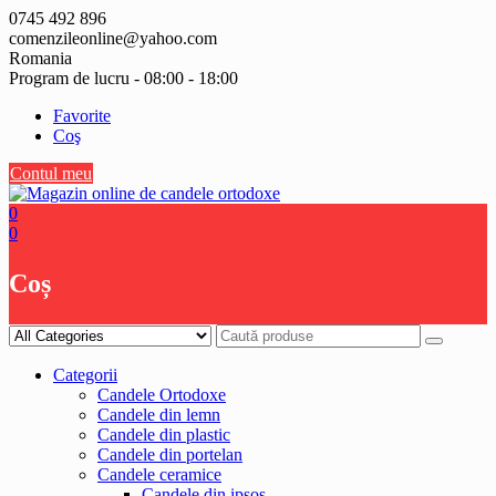
Skip
0745 492 896
to
comenzileonline@yahoo.com
content
Romania
Program de lucru - 08:00 - 18:00
Favorite
Coş
Contul meu
0
0
Coș
Categorii
Candele Ortodoxe
Candele din lemn
Candele din plastic
Candele din portelan
Candele ceramice
Candele din ipsos