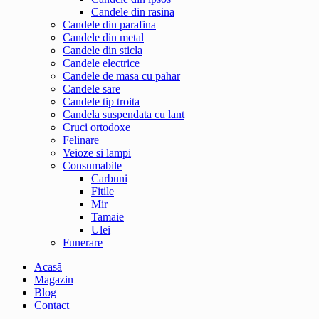
Candele din rasina
Candele din parafina
Candele din metal
Candele din sticla
Candele electrice
Candele de masa cu pahar
Candele sare
Candele tip troita
Candela suspendata cu lant
Cruci ortodoxe
Felinare
Veioze si lampi
Consumabile
Carbuni
Fitile
Mir
Tamaie
Ulei
Funerare
Acasă
Magazin
Blog
Contact