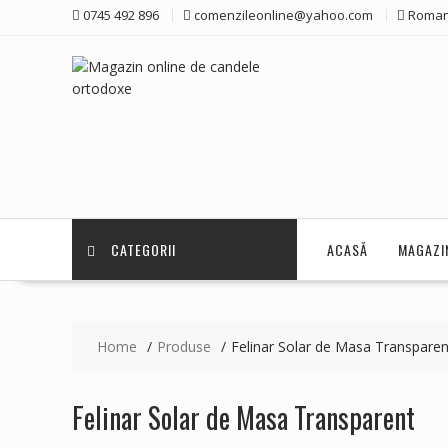
Skip
0745 492 896
comenzileonline@yahoo.com
Roman
to
content
CATEGORII
ACASĂ
MAGAZI
Home
Produse
Felinar Solar de Masa Transparen
Felinar Solar de Masa Transparent