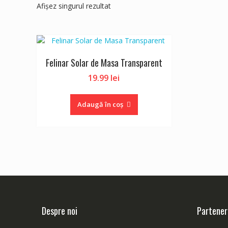
Afișez singurul rezultat
Felinar Solar de Masa Transparent
19.99
lei
Adaugă în coș
Despre noi
Partener