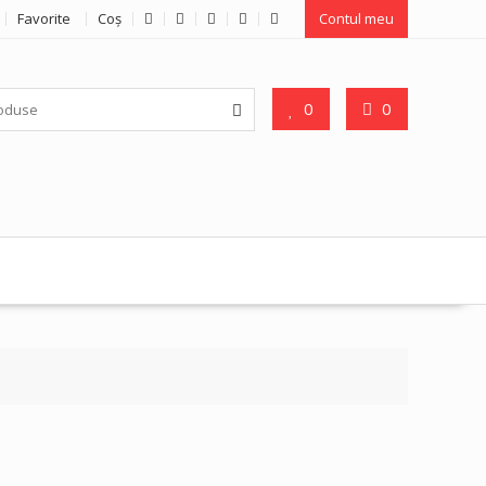
Favorite
Coş
Contul meu
0
0