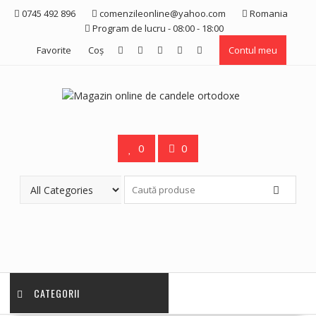
Skip
0745 492 896
comenzileonline@yahoo.com
Romania
to
Program de lucru - 08:00 - 18:00
content
Favorite
Coş
Contul meu
0
0
CATEGORII