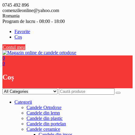
Skip
0745 492 896
to
comenzileonline@yahoo.com
content
Romania
Program de lucru - 08:00 - 18:00
Favorite
Coş
Contul meu
0
0
Coș
Categorii
Candele Ortodoxe
Candele din lemn
Candele din plastic
Candele din portelan
Candele ceramice
Candele din ipsos