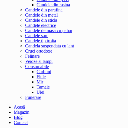
Candele din rasina
Candele din parafina
Candele din metal
Candele din sticla
Candele electrice
Candele de masa cu pahar
Candele sare
Candele tip troita
Candela suspendata cu lant
Cruci ortodoxe
Felinare
Veioze si lampi
Consumabile
Carbuni
Fitile
Mir
Tamaie
Ulei
Funerare
Acasă
Magazin
Blog
Contact