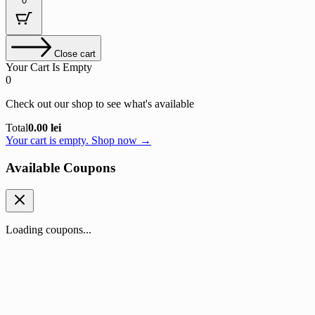
0
Close cart
Your Cart Is Empty
0
Check out our shop to see what's available
Cart
Total
0.00
lei
Total:
Your cart is empty. Shop now →
Available Coupons
Loading coupons...