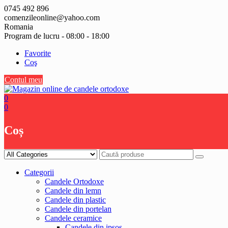
Skip
0745 492 896
to
comenzileonline@yahoo.com
content
Romania
Program de lucru - 08:00 - 18:00
Favorite
Coş
Contul meu
0
0
Coș
Categorii
Candele Ortodoxe
Candele din lemn
Candele din plastic
Candele din portelan
Candele ceramice
Candele din ipsos