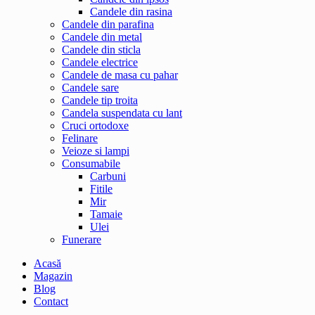
Candele din rasina
Candele din parafina
Candele din metal
Candele din sticla
Candele electrice
Candele de masa cu pahar
Candele sare
Candele tip troita
Candela suspendata cu lant
Cruci ortodoxe
Felinare
Veioze si lampi
Consumabile
Carbuni
Fitile
Mir
Tamaie
Ulei
Funerare
Acasă
Magazin
Blog
Contact