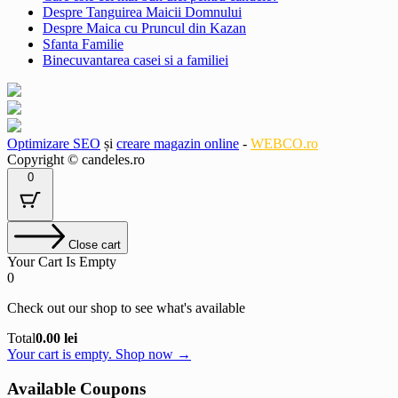
Despre Tanguirea Maicii Domnului
Despre Maica cu Pruncul din Kazan
Sfanta Familie
Binecuvantarea casei si a familiei
Optimizare SEO
și
creare magazin online
-
WEBCO.ro
Copyright © candeles.ro
0
Close cart
Your Cart Is Empty
0
Check out our shop to see what's available
Cart
Total
0.00
lei
Total:
Your cart is empty. Shop now →
Available Coupons