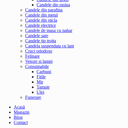
Candele din rasina
Candele din parafina
Candele din metal
Candele din sticla
Candele electrice
Candele de masa cu pahar
Candele sare
Candele tip troita
Candela suspendata cu lant
Cruci ortodoxe
Felinare
Veioze si lampi
Consumabile
Carbuni
Fitile
Mir
Tamaie
Ulei
Funerare
Acasă
Magazin
Blog
Contact