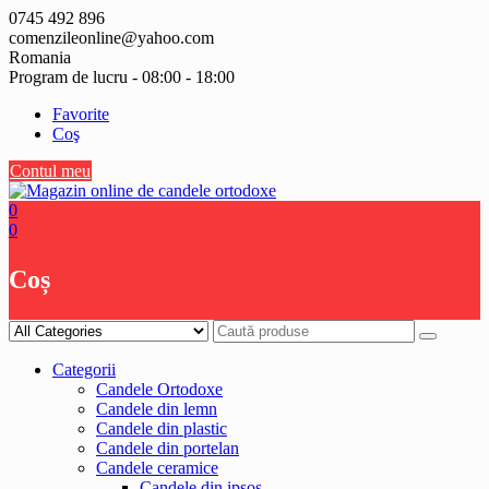
Skip
0745 492 896
to
comenzileonline@yahoo.com
content
Romania
Program de lucru - 08:00 - 18:00
Favorite
Coş
Contul meu
0
0
Coș
Categorii
Candele Ortodoxe
Candele din lemn
Candele din plastic
Candele din portelan
Candele ceramice
Candele din ipsos