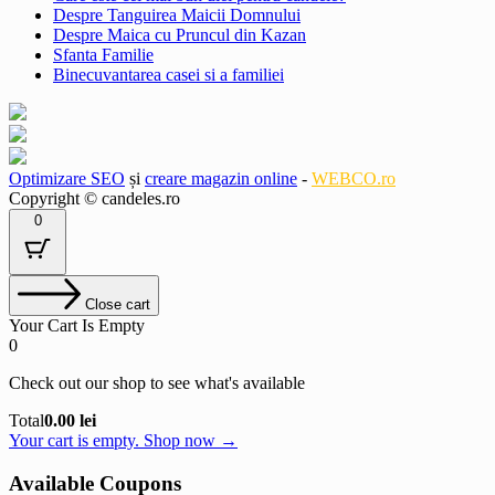
Despre Tanguirea Maicii Domnului
Despre Maica cu Pruncul din Kazan
Sfanta Familie
Binecuvantarea casei si a familiei
Optimizare SEO
și
creare magazin online
-
WEBCO.ro
Copyright © candeles.ro
0
Close cart
Your Cart Is Empty
0
Check out our shop to see what's available
Cart
Total
0.00
lei
Total:
Your cart is empty. Shop now →
Available Coupons