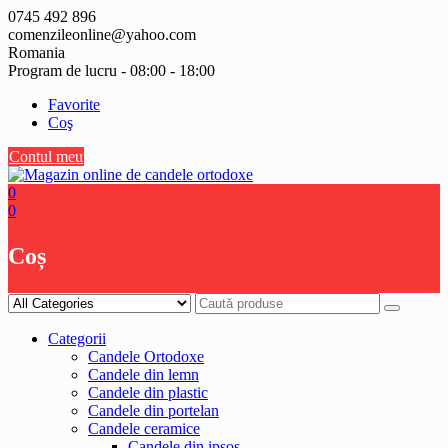
Skip
0745 492 896
to
comenzileonline@yahoo.com
content
Romania
Program de lucru - 08:00 - 18:00
Favorite
Coş
Contul meu
0
0
Coș
Categorii
Candele Ortodoxe
Candele din lemn
Candele din plastic
Candele din portelan
Candele ceramice
Candele din ipsos