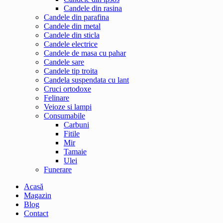
Candele din rasina
Candele din parafina
Candele din metal
Candele din sticla
Candele electrice
Candele de masa cu pahar
Candele sare
Candele tip troita
Candela suspendata cu lant
Cruci ortodoxe
Felinare
Veioze si lampi
Consumabile
Carbuni
Fitile
Mir
Tamaie
Ulei
Funerare
Acasă
Magazin
Blog
Contact