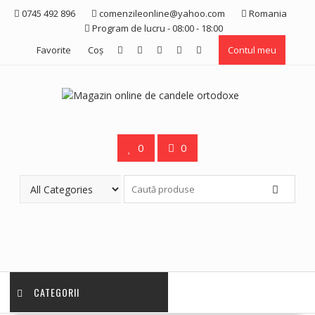
Skip
0745 492 896
comenzileonline@yahoo.com
Romania
to
Program de lucru - 08:00 - 18:00
content
Favorite
Coş
Contul meu
0
0
CATEGORII