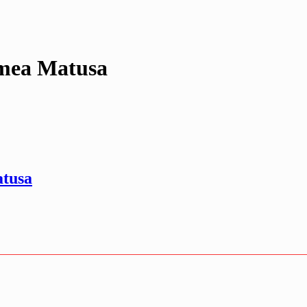
 mea Matusa
atusa