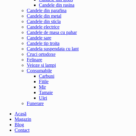
Candele din rasina
Candele din parafina
Candele din metal
Candele din sticla
Candele electrice
Candele de masa cu pahar
Candele sare
Candele tip troita
Candela suspendata cu lant
Cruci ortodoxe
Felinare
Veioze si lampi
Consumabile
Carbuni
Fitile
Mir
Tamaie
Ulei
Funerare
Acasă
Magazin
Blog
Contact