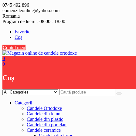
Skip
0745 492 896
to
comenzileonline@yahoo.com
content
Romania
Program de lucru - 08:00 - 18:00
Favorite
Coş
Contul meu
0
0
Coș
Categorii
Candele Ortodoxe
Candele din lemn
Candele din plastic
Candele din portelan
Candele ceramice
Candele din ipsos