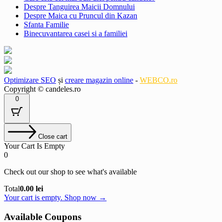
Despre Tanguirea Maicii Domnului
Despre Maica cu Pruncul din Kazan
Sfanta Familie
Binecuvantarea casei si a familiei
Optimizare SEO
și
creare magazin online
-
WEBCO.ro
Copyright © candeles.ro
0
Close cart
Your Cart Is Empty
0
Check out our shop to see what's available
Cart
Total
0.00
lei
Total:
Your cart is empty. Shop now →
Available Coupons